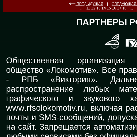
ПРЕДЫДУЩАЯ
|
СЛЕДУЮЩА
....
|
11
12
13
14
15
16
17
18
|
....
ПАРТНЕРЫ Р
Общественная организация Р
общество «Локомотив». Все прав
-
РПБ «Виктория».
Дальней
распространение любых мате
графического и звукового х
www.rfsolokomotiv.ru,
включая рас
почты и SMS-сообщений, допуска
на сайт. Запрещается автоматиз
любыми сервисами без официаль