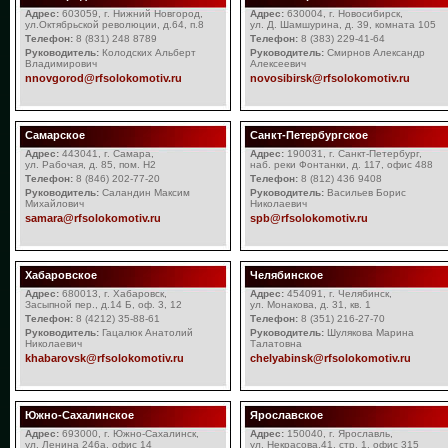
Адрес:
603059, г. Нижний Новгород,
Адрес:
630004, г. Новосибирск,
ул.Октябрьской революции, д.64, п.8
ул. Д. Шамшурина, д. 39, комната 105
Телефон:
8 (831) 248 8789
Телефон:
8 (383) 229-41-64
Руководитель:
Колодских Альберт
Руководитель:
Смирнов Александр
Владимирович
Алексеевич
nnovgorod@rfsolokomotiv.ru
novosibirsk@rfsolokomotiv.ru
Самарское
Санкт-Петербургское
Адрес:
443041, г. Самара,
Адрес:
190031, г. Санкт-Петербург,
ул. Рабочая, д. 85, пом. Н2
наб. реки Фонтанки, д. 117, офис 488
Телефон:
8 (846) 202-77-20
Телефон:
8 (812) 436 9408
Руководитель:
Саландин Максим
Руководитель:
Васильев Борис
Михайлович
Николаевич
samara@rfsolokomotiv.ru
spb@rfsolokomotiv.ru
Хабаровское
Челябинское
Адрес:
680013, г. Хабаровск,
Адрес:
454091, г. Челябинск,
Засыпной пер., д.14 Б, оф. 3, 12
ул. Монакова, д. 31, кв. 1
Телефон:
8 (4212) 35-88-61
Телефон:
8 (351) 216-27-70
Руководитель:
Гацалюк Анатолий
Руководитель:
Шулякова Марина
Николаевич
Талатовна
khabarovsk@rfsolokomotiv.ru
chelyabinsk@rfsolokomotiv.ru
Южно-Сахалинское
Ярославское
Адрес:
693000, г. Южно-Сахалинск,
Адрес:
150040, г. Ярославль,
ул. Ленина 246а, офис 14
ул. Некрасова,41, стр. 1, офис 315