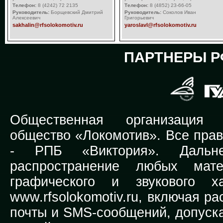
Телефон:
8 (4242) 72 2135
Телефон:
8 (4852) 23-66-05
Руководитель:
Борщевский Дмитрий
Руководитель:
Соколов Иван
Алексеевич
Григорьевич
sakhalin@rfsolokomotiv.ru
yaroslavl@rfsolokomotiv.ru
ПАРТНЕРЫ Р
Общественная организация Р
общество «Локомотив». Все прав
-
РПБ «Виктория».
Дальней
распространение любых мате
графического и звукового х
www.rfsolokomotiv.ru,
включая рас
почты и SMS-сообщений, допуска