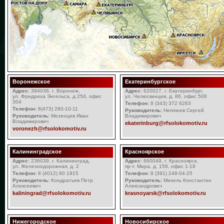
Воронежское
Екатеринбургское
Адрес:
394036, г. Воронеж,
Адрес:
620027, г. Екатеринбург,
ул. Фридриха Энгельса, д.25б, офис
ул. Челюскинцев, д. 86, офис 506
304
Телефон:
8 (343) 372 6263
Телефон:
8(473) 280-10-11
Руководитель:
Неплюев Сергей
Руководитель:
Мезенцев Иван
Владимирович
Владимирович
ekaterinburg@rfsolokomotiv.ru
voronezh@rfsolokomotiv.ru
Калининградское
Красноярское
Адрес:
236039, г. Калининград,
Адрес:
660049, г. Красноярск,
ул. Железнодорожная, д. 2
пр-т. Мира, д. 156, офис 1-18
Телефон:
8 (4012) 60 1915
Телефон:
8 (391) 248-04-25
Руководитель:
Кондратьев Петр
Руководитель:
Михель Константин
Алексеевич
Александрович
kaliningrad@rfsolokomotiv.ru
krasnoyarsk@rfsolokomotiv.ru
Нижегородское
Новосибирское