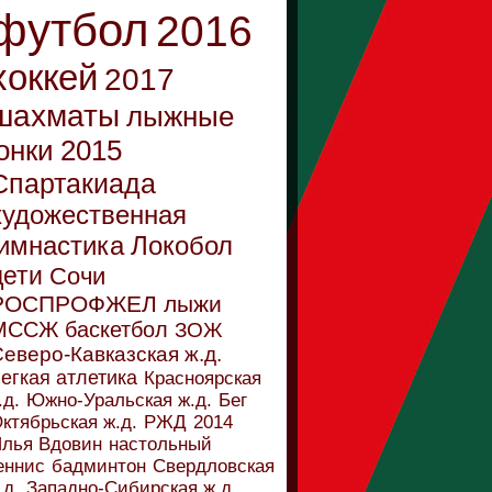
футбол
2016
хоккей
2017
шахматы
лыжные
онки
2015
Спартакиада
художественная
имнастика
Локобол
дети
Сочи
РОСПРОФЖЕЛ
лыжи
МССЖ
баскетбол
ЗОЖ
еверо-Кавказская ж.д.
егкая атлетика
Красноярская
.д.
Южно-Уральская ж.д.
Бег
ктябрьская ж.д.
РЖД
2014
лья Вдовин
настольный
еннис
бадминтон
Свердловская
.д.
Западно-Сибирская ж.д.