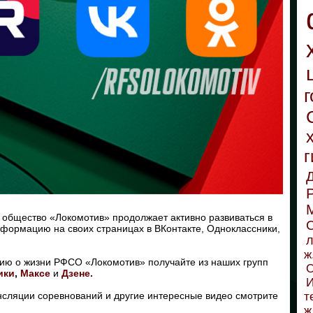
г
г
 общество «Локомотив» продолжает активно развиваться в
С
формацию на своих страницах в ВКонтакте, Одноклассники,
л
ж
ю о жизни РФСО «Локомотив» получайте из наших групп
О
ики
,
Максе
и
Дзене.
И
сляции соревнований и другие интересные видео смотрите
т
ж