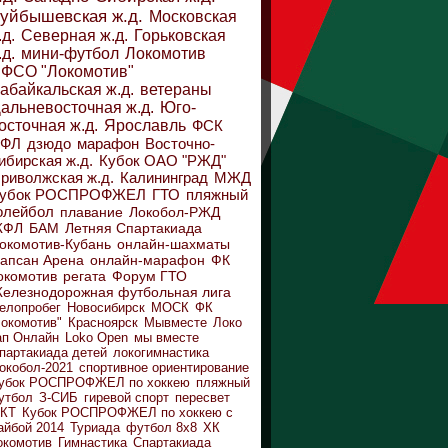
уйбышевская ж.д.
Московская
.д.
Северная ж.д.
Горьковская
.д.
мини-футбол
Локомотив
ФСО "Локомотив"
абайкальская ж.д.
ветераны
альневосточная ж.д.
Юго-
осточная ж.д.
Ярославль
ФСК
ДФЛ
дзюдо
марафон
Восточно-
ибирская ж.д.
Кубок ОАО "РЖД"
риволжская ж.д.
Калининград
МЖД
убок РОСПРОФЖЕЛ
ГТО
пляжный
олейбол
плавание
Локобол-РЖД
ЖФЛ
БАМ
Летняя Спартакиада
окомотив-Кубань
онлайн-шахматы
апсан Арена
онлайн-марафон
ФК
окомотив
регата
Форум ГТО
елезнодорожная футбольная лига
елопробег
Новосибирск
МОСК
ФК
Локомотив"
Красноярск
Мывместе
Локо
ап Онлайн
Loko Open
мы вместе
партакиада детей
локогимнастика
окобол-2021
спортивное ориентирование
убок РОСПРОФЖЕЛ по хоккею
пляжный
утбол
З-СИБ
гиревой спорт
пересвет
КТ
Кубок РОСПРОФЖЕЛ по хоккею с
айбой 2014
Туриада
футбол 8х8
ХК
окомотив
Гимнастика
Спартакиада