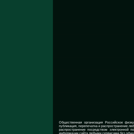
Общественная организация Российское физку
публикация, перепечатка и распространение люб
распространение посредством электронной п
информации сайта любыми сервисами без офиц