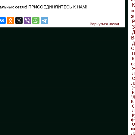
К
циальных сетях! ПРИСОЕДИНЯЙТЕСЬ К НАМ!
ж
ж
Р
Вернуться назад
З
Д
В
С
П
К
в
Л
С
Л
Ж
В
"
К
С
Л
К
ф
О
ш
Л