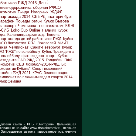
аботников РЖД 2015
День
елезнодорожника
сборная РФСО
окомотив
Тында
Нагорных
ЖДФЛ
партакиада 2014
СВЕРД
Екатеринбург
арафон Победы
регби
Кубок Вызова
елоспорт
Чемпионат по шахматам
КЛНГ
-СИБ
Loko Cup Online
Нальчик
Кубок
дка
Калининградская ж.д.
Тюмень
партакиада детей работников РЖД
Кубок
ФСО Локомотив
РПЛ
Локоволей
МИИТ
енза
Чемпионат
Санкт-Петербург
Кубок
АО "РЖД" по волейболу
Кубок Президента
 волейболу
фитнес депо
спорт
Кубок
резидента ОАО РЖД 2015
Голдобин
ПФК
окомотив
СЕВ
Локобол-2014-РЖД
БК
окомотив-Кубань"
Спорт поколений
окобол-РЖД-2021
КРАС
Зеленоградск
емпионат по пляжным видам спорта 2014
убок Семина
 дизайн сайта -
РПБ «Виктория».
Дальнейшая
икованных на сайте
www.rfsolokomotiv.ru,
включая
 Запрещается автоматизированное извлечение