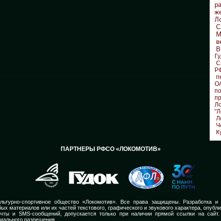
р
ж
Л
С
М
в
В
Гу
С
Р
п
О
по
п
Л
"Л
Л
Ч
К
ПАРТНЕРЫ РФСО «ЛОКОМОТИВ»
льтурно-спортивное общество «Локомотив». Все права защищены. Разработка и
ых материалов или их частей текстового, графического и звукового характера, опубл
очты и SMS-сообщений, допускается только при наличии прямой ссылки на сайт.
иального разрешения.