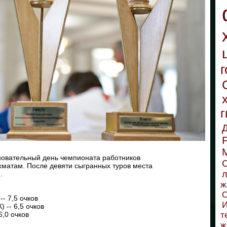
г
г
новательный день чемпионата работников
С
матам. После девяти сыгранных туров места
л
.
ж
О
-- 7,5 очков
И
 -- 6,5 очков
6,0 очков
т
ж