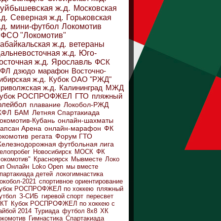
уйбышевская ж.д.
Московская
.д.
Северная ж.д.
Горьковская
.д.
мини-футбол
Локомотив
ФСО "Локомотив"
абайкальская ж.д.
ветераны
альневосточная ж.д.
Юго-
осточная ж.д.
Ярославль
ФСК
ДФЛ
дзюдо
марафон
Восточно-
ибирская ж.д.
Кубок ОАО "РЖД"
риволжская ж.д.
Калининград
МЖД
убок РОСПРОФЖЕЛ
ГТО
пляжный
олейбол
плавание
Локобол-РЖД
ЖФЛ
БАМ
Летняя Спартакиада
окомотив-Кубань
онлайн-шахматы
апсан Арена
онлайн-марафон
ФК
окомотив
регата
Форум ГТО
елезнодорожная футбольная лига
елопробег
Новосибирск
МОСК
ФК
Локомотив"
Красноярск
Мывместе
Локо
ап Онлайн
Loko Open
мы вместе
партакиада детей
локогимнастика
окобол-2021
спортивное ориентирование
убок РОСПРОФЖЕЛ по хоккею
пляжный
утбол
З-СИБ
гиревой спорт
пересвет
КТ
Кубок РОСПРОФЖЕЛ по хоккею с
айбой 2014
Туриада
футбол 8х8
ХК
окомотив
Гимнастика
Спартакиада