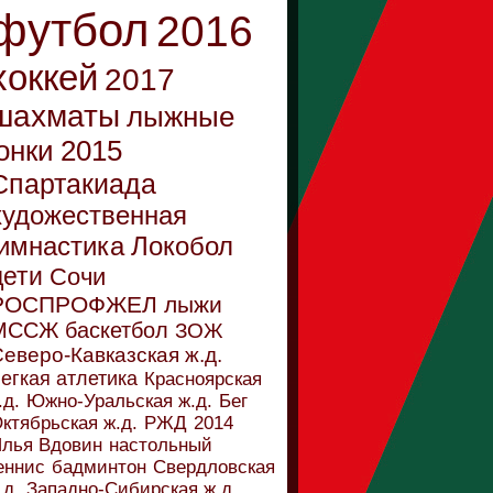
футбол
2016
хоккей
2017
шахматы
лыжные
онки
2015
Спартакиада
художественная
имнастика
Локобол
дети
Сочи
РОСПРОФЖЕЛ
лыжи
МССЖ
баскетбол
ЗОЖ
еверо-Кавказская ж.д.
егкая атлетика
Красноярская
.д.
Южно-Уральская ж.д.
Бег
ктябрьская ж.д.
РЖД
2014
лья Вдовин
настольный
еннис
бадминтон
Свердловская
.д.
Западно-Сибирская ж.д.