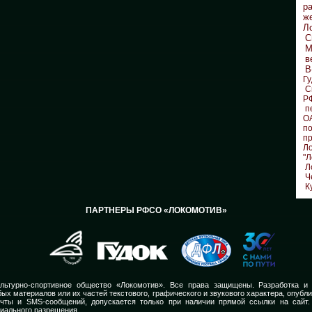
р
ж
Л
С
М
в
В
Гу
С
Р
п
О
по
п
Л
"Л
Л
Ч
К
ПАРТНЕРЫ РФСО «ЛОКОМОТИВ»
льтурно-спортивное общество «Локомотив». Все права защищены. Разработка и
ых материалов или их частей текстового, графического и звукового характера, опубл
очты и SMS-сообщений, допускается только при наличии прямой ссылки на сайт.
иального разрешения.