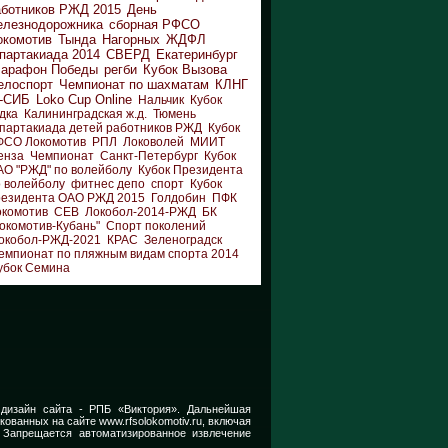
аботников РЖД 2015
День
елезнодорожника
сборная РФСО
окомотив
Тында
Нагорных
ЖДФЛ
партакиада 2014
СВЕРД
Екатеринбург
арафон Победы
регби
Кубок Вызова
елоспорт
Чемпионат по шахматам
КЛНГ
-СИБ
Loko Cup Online
Нальчик
Кубок
дка
Калининградская ж.д.
Тюмень
партакиада детей работников РЖД
Кубок
ФСО Локомотив
РПЛ
Локоволей
МИИТ
енза
Чемпионат
Санкт-Петербург
Кубок
АО "РЖД" по волейболу
Кубок Президента
 волейболу
фитнес депо
спорт
Кубок
резидента ОАО РЖД 2015
Голдобин
ПФК
окомотив
СЕВ
Локобол-2014-РЖД
БК
окомотив-Кубань"
Спорт поколений
окобол-РЖД-2021
КРАС
Зеленоградск
емпионат по пляжным видам спорта 2014
убок Семина
 дизайн сайта -
РПБ «Виктория».
Дальнейшая
икованных на сайте
www.rfsolokomotiv.ru,
включая
 Запрещается автоматизированное извлечение