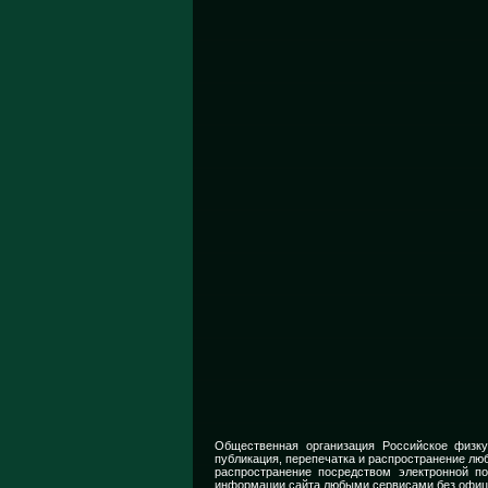
Общественная организация Российское физку
публикация, перепечатка и распространение люб
распространение посредством электронной п
информации сайта любыми сервисами без офиц