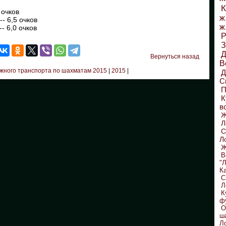
К
 очков
ж
- 6,5 очков
ж
- 6,0 очков
Р
З
Д
Вернуться назад
В
жного транспорта по шахматам 2015
|
2015
|
С
П
К
в
Л
С
Л
Ж
В
"
К
С
Л
К
ф
О
ш
Л