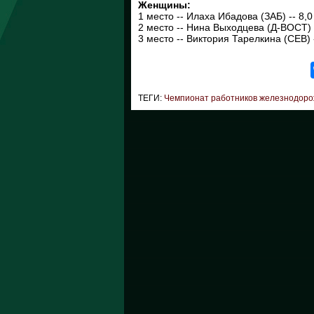
Женщины:
1 место -- Илаха Ибадова (ЗАБ) -- 8,0
2 место -- Нина Выходцева (Д-ВОСТ) -
3 место -- Виктория Тарелкина (СЕВ) -
ТЕГИ:
Чемпионат работников железнодоро