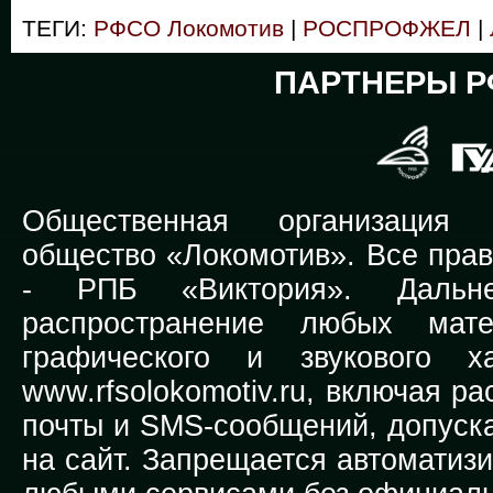
ТЕГИ:
РФСО Локомотив
|
РОСПРОФЖЕЛ
|
ПАРТНЕРЫ Р
Общественная организация Р
общество «Локомотив». Все прав
-
РПБ «Виктория».
Дальней
распространение любых мате
графического и звукового х
www.rfsolokomotiv.ru,
включая рас
почты и SMS-сообщений, допуска
на сайт. Запрещается автоматиз