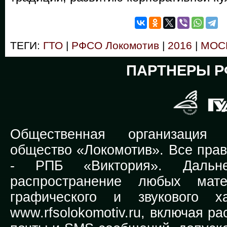
ТЕГИ:
ГТО
|
РФСО Локомотив
|
2016
|
МОС
ПАРТНЕРЫ Р
Общественная организация Р
общество «Локомотив». Все прав
-
РПБ «Виктория».
Дальней
распространение любых мате
графического и звукового х
www.rfsolokomotiv.ru,
включая рас