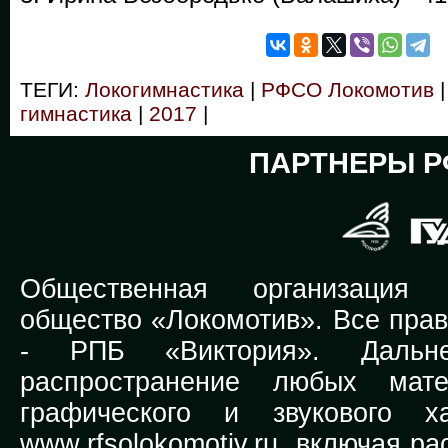
ТЕГИ:
Локогимнастика
|
РФСО Локомотив
|
гимнастика
|
2017
|
ПАРТНЕРЫ Р
Общественная организация Р
общество «Локомотив». Все прав
-
РПБ «Виктория».
Дальней
распространение любых мате
графического и звукового х
www.rfsolokomotiv.ru,
включая рас