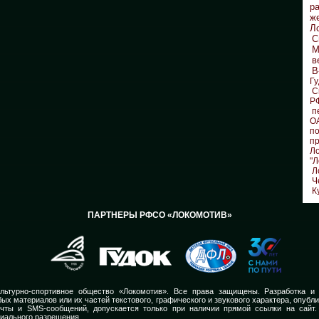
р
ж
Л
С
М
в
В
Гу
С
Р
п
О
по
п
Л
"Л
Л
Ч
К
ПАРТНЕРЫ РФСО «ЛОКОМОТИВ»
льтурно-спортивное общество «Локомотив». Все права защищены. Разработка и
ых материалов или их частей текстового, графического и звукового характера, опубл
очты и SMS-сообщений, допускается только при наличии прямой ссылки на сайт.
иального разрешения.