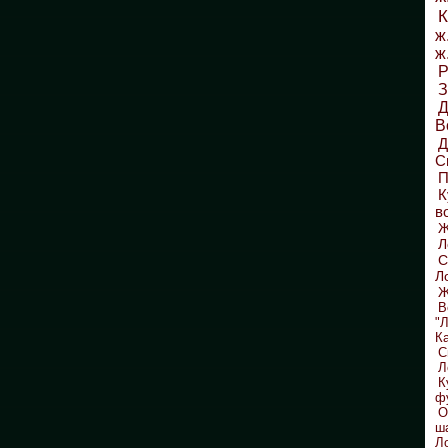
К
ж
ж
Р
З
Д
В
С
П
К
в
Л
С
Л
Ж
В
"
К
С
Л
К
ф
О
ш
Л