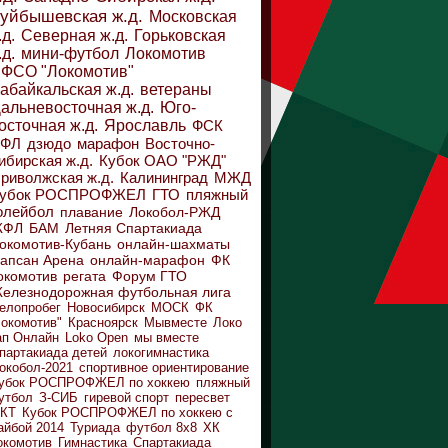
уйбышевская ж.д.
Московская
.д.
Северная ж.д.
Горьковская
.д.
мини-футбол
Локомотив
ФСО "Локомотив"
абайкальская ж.д.
ветераны
альневосточная ж.д.
Юго-
осточная ж.д.
Ярославль
ФСК
ДФЛ
дзюдо
марафон
Восточно-
ибирская ж.д.
Кубок ОАО "РЖД"
риволжская ж.д.
Калининград
МЖД
убок РОСПРОФЖЕЛ
ГТО
пляжный
олейбол
плавание
Локобол-РЖД
ЖФЛ
БАМ
Летняя Спартакиада
окомотив-Кубань
онлайн-шахматы
апсан Арена
онлайн-марафон
ФК
окомотив
регата
Форум ГТО
елезнодорожная футбольная лига
елопробег
Новосибирск
МОСК
ФК
Локомотив"
Красноярск
Мывместе
Локо
ап Онлайн
Loko Open
мы вместе
партакиада детей
локогимнастика
окобол-2021
спортивное ориентирование
убок РОСПРОФЖЕЛ по хоккею
пляжный
утбол
З-СИБ
гиревой спорт
пересвет
КТ
Кубок РОСПРОФЖЕЛ по хоккею с
айбой 2014
Туриада
футбол 8х8
ХК
окомотив
Гимнастика
Спартакиада