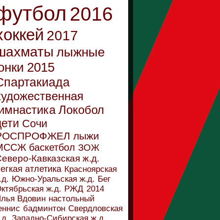
футбол
2016
хоккей
2017
шахматы
лыжные
онки
2015
Спартакиада
художественная
имнастика
Локобол
дети
Сочи
РОСПРОФЖЕЛ
лыжи
МССЖ
баскетбол
ЗОЖ
еверо-Кавказская ж.д.
егкая атлетика
Красноярская
.д.
Южно-Уральская ж.д.
Бег
ктябрьская ж.д.
РЖД
2014
лья Вдовин
настольный
еннис
бадминтон
Свердловская
.д.
Западно-Сибирская ж.д.