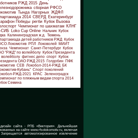
аботников РЖД 2015
День
елезнодорожника
сборная РФСО
окомотив
Тында
Нагорных
ЖДФЛ
партакиада 2014
СВЕРД
Екатеринбург
арафон Победы
регби
Кубок Вызова
елоспорт
Чемпионат по шахматам
КЛНГ
-СИБ
Loko Cup Online
Нальчик
Кубок
дка
Калининградская ж.д.
Тюмень
партакиада детей работников РЖД
Кубок
ФСО Локомотив
РПЛ
Локоволей
МИИТ
енза
Чемпионат
Санкт-Петербург
Кубок
АО "РЖД" по волейболу
Кубок Президента
 волейболу
фитнес депо
спорт
Кубок
резидента ОАО РЖД 2015
Голдобин
ПФК
окомотив
СЕВ
Локобол-2014-РЖД
БК
окомотив-Кубань"
Спорт поколений
окобол-РЖД-2021
КРАС
Зеленоградск
емпионат по пляжным видам спорта 2014
убок Семина
 дизайн сайта -
РПБ «Виктория».
Дальнейшая
икованных на сайте
www.rfsolokomotiv.ru,
включая
 Запрещается автоматизированное извлечение