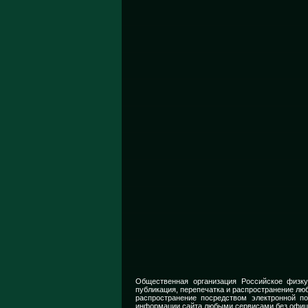
Общественная организация Российское физку
публикация, перепечатка и распространение люб
распространение посредством электронной п
информации сайта любыми сервисами без офиц