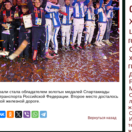
г
г
рали стала обладателем золотых медалей Спартакиады
С
транспорта Российской Федерации. Второе место досталось
л
кой железной дороге.
ж
О
Вернуться назад
И
т
ж