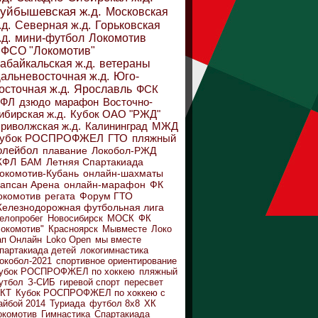
уйбышевская ж.д.
Московская
.д.
Северная ж.д.
Горьковская
.д.
мини-футбол
Локомотив
ФСО "Локомотив"
абайкальская ж.д.
ветераны
альневосточная ж.д.
Юго-
осточная ж.д.
Ярославль
ФСК
ДФЛ
дзюдо
марафон
Восточно-
ибирская ж.д.
Кубок ОАО "РЖД"
риволжская ж.д.
Калининград
МЖД
убок РОСПРОФЖЕЛ
ГТО
пляжный
олейбол
плавание
Локобол-РЖД
ЖФЛ
БАМ
Летняя Спартакиада
окомотив-Кубань
онлайн-шахматы
апсан Арена
онлайн-марафон
ФК
окомотив
регата
Форум ГТО
елезнодорожная футбольная лига
елопробег
Новосибирск
МОСК
ФК
Локомотив"
Красноярск
Мывместе
Локо
ап Онлайн
Loko Open
мы вместе
партакиада детей
локогимнастика
окобол-2021
спортивное ориентирование
убок РОСПРОФЖЕЛ по хоккею
пляжный
утбол
З-СИБ
гиревой спорт
пересвет
КТ
Кубок РОСПРОФЖЕЛ по хоккею с
айбой 2014
Туриада
футбол 8х8
ХК
окомотив
Гимнастика
Спартакиада