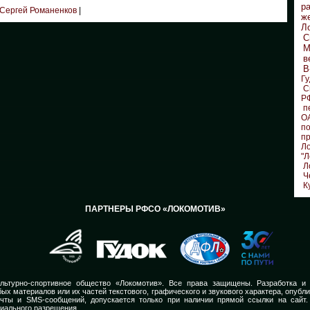
р
Сергей Романенков
|
ж
Л
С
М
в
В
Гу
С
Р
п
О
по
п
Л
"Л
Л
Ч
К
ПАРТНЕРЫ РФСО «ЛОКОМОТИВ»
льтурно-спортивное общество «Локомотив». Все права защищены. Разработка и
ых материалов или их частей текстового, графического и звукового характера, опубл
очты и SMS-сообщений, допускается только при наличии прямой ссылки на сайт.
иального разрешения.