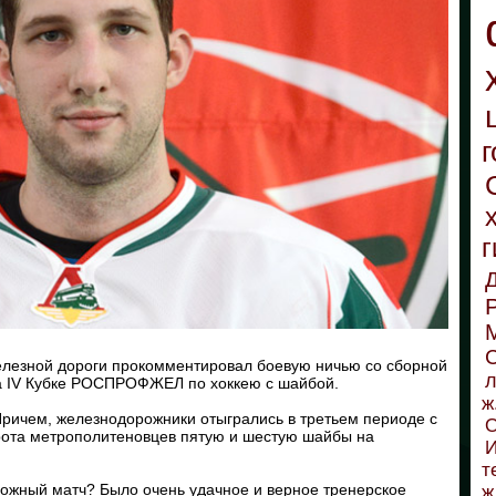
г
г
С
лезной дороги прокомментировал боевую ничью со сборной
л
а IV Кубке РОСПРОФЖЕЛ по хоккею с шайбой.
ж
 Причем, железнодорожники отыгрались в третьем периоде с
О
орота метрополитеновцев пятую и шестую шайбы на
И
т
сложный матч? Было очень удачное и верное тренерское
ж