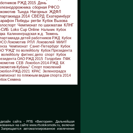
аботников РЖД 2015
День
елезнодорожника
сборная РФСО
окомотив
Тында
Нагорных
ЖДФЛ
партакиада 2014
СВЕРД
Екатеринбург
арафон Победы
регби
Кубок Вызова
елоспорт
Чемпионат по шахматам
КЛНГ
-СИБ
Loko Cup Online
Нальчик
Кубок
дка
Калининградская ж.д.
Тюмень
партакиада детей работников РЖД
Кубок
ФСО Локомотив
РПЛ
Локоволей
МИИТ
енза
Чемпионат
Санкт-Петербург
Кубок
АО "РЖД" по волейболу
Кубок Президента
 волейболу
фитнес депо
спорт
Кубок
резидента ОАО РЖД 2015
Голдобин
ПФК
окомотив
СЕВ
Локобол-2014-РЖД
БК
окомотив-Кубань"
Спорт поколений
окобол-РЖД-2021
КРАС
Зеленоградск
емпионат по пляжным видам спорта 2014
убок Семина
 дизайн сайта -
РПБ «Виктория».
Дальнейшая
икованных на сайте
www.rfsolokomotiv.ru,
включая
 Запрещается автоматизированное извлечение