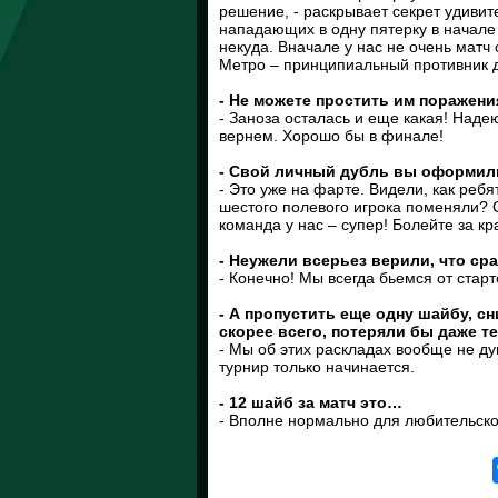
решение, - раскрывает секрет удивит
нападающих в одну пятерку в начале 
некуда. Вначале у нас не очень мат
Метро – принципиальный противник 
- Не можете простить им поражени
- Заноза осталась и еще какая! Наде
вернем. Хорошо бы в финале!
- Свой личный дубль вы оформили
- Это уже на фарте. Видели, как реб
шестого полевого игрока поменяли?
команда у нас – супер! Болейте за к
- Неужели всерьез верили, что сра
- Конечно! Мы всегда бьемся от старт
- А пропустить еще одну шайбу, с
скорее всего, потеряли бы даже т
- Мы об этих раскладах вообще не ду
турнир только начинается.
- 12 шайб за матч это…
- Вполне нормально для любительско