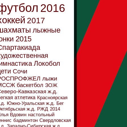
футбол
2016
хоккей
2017
шахматы
лыжные
онки
2015
Спартакиада
художественная
имнастика
Локобол
дети
Сочи
РОСПРОФЖЕЛ
лыжи
МССЖ
баскетбол
ЗОЖ
еверо-Кавказская ж.д.
егкая атлетика
Красноярская
.д.
Южно-Уральская ж.д.
Бег
ктябрьская ж.д.
РЖД
2014
лья Вдовин
настольный
еннис
бадминтон
Свердловская
.д.
Западно-Сибирская ж.д.