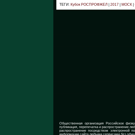
ТЕГИ:
Кубок РОСПРОФЖЕЛ
|
2017
|
МОСК
|
Общественная организация Российское физку
публикация, перепечатка и распространение люб
распространение посредством электронной п
информации сайта любыми сервисами без офиц