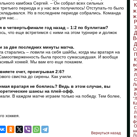
ельного камбэка Сергей. – Он собрал всех сильных
К
третьего периода и у нас все получилось! Отступать-то было
ж
ч складывался. Но в последнем периоде собрались. Команда
ж
для нас…
Р
З
я в четвертьфинале год назад – 1:2 по буллитам?
юсь, что еще встретимся с ними на этом турнире и должок
Д
В
 за две последних минуты матча.
С
ята старались – ловили на себя шайбы, когда мы вратаря на
П
 Самоотверженность была просто сумасшедшая. И вообще
К
расивый хоккей. Мы вам его еще покажем.
в
вняете счет, проигрывая 2:6?
Л
ового свистка до сирены. Как учили.
С
Л
нимая вратаря не боялись? Ведь в этом случае, вы
Ж
еоретические шансы на плей-офф.
В
мали. В каждом матче играем только на победу. Тем более,
"
К
С
Л
го хоккея.
К
ф
О
ш
Вернуться назад
Л