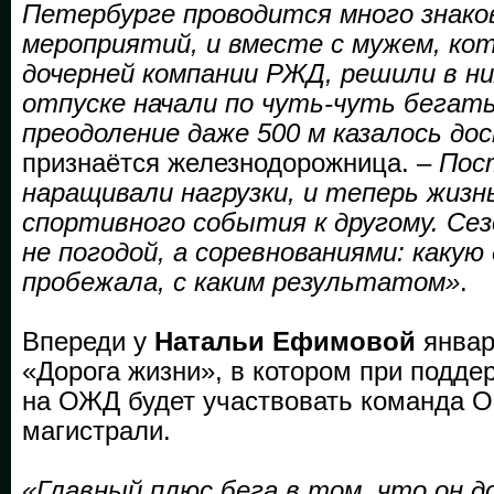
Петербурге проводится много знак
мероприятий, и вместе с мужем, ко
дочерней компании РЖД, решили в ни
отпуске начали по чуть-чуть бегать
преодоление даже 500 м казалось д
признаётся железнодорожница. –
Пос
наращивали нагрузки, и теперь жизн
спортивного события к другому. Се
не погодой, а соревнованиями: каку
пробежала, с каким результатом»
.
Впереди у
Натальи Ефимовой
январ
«Дорога жизни», в котором при подд
на ОЖД будет участвовать команда О
магистрали.
«Главный плюс бега в том, что он д