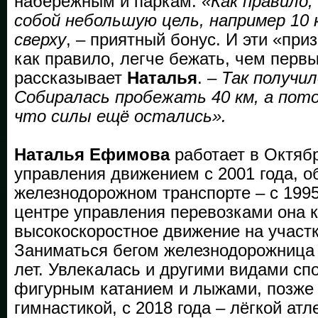
набережным и паркам.
«Как правило,
собой небольшую цель, например 10 к
сверху
, – приятный бонус. И эти «пр
как правило, легче бежать, чем первы
рассказывает
Наталья
. –
Так получил
Собиралась пробежать 40 км, а пот
что силы ещё остались».
Наталья Ефимова
работает в Октяб
управления движением с 2001 года, о
железнодорожном транспорте – с 1995
центре управления перевозками она 
высокоскоростное движение на участк
Заниматься бегом железнодорожница 
лет. Увлекалась и другими видами спо
фигурным катанием и лыжами, позже
гимнастикой, с 2018 года – лёгкой атл