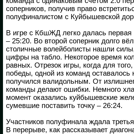
команда с одинаковым счётом 2:0 пер
соперников, получив право встретить
полуфиналистом с Куйбышевской дор
В игре с КбшЖД легко далась первая 
– 25:20. Во второй соперник долго вёл
столичные волейболисты нашли силы,
цифры на табло. Некоторое время ко
равных. Отрезок игры, когда для того
победы, одной из команд оставалось 
получился валидольным. От излишне
команды делают ошибки. Немного хла
момент оказались куйбышевские жел
сумевшие поставить точку – 26:24.
Участников полуфинала ждала третья
В перерыве, как рассказывает диаго