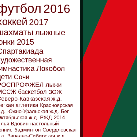
футбол
2016
хоккей
2017
шахматы
лыжные
онки
2015
Спартакиада
художественная
имнастика
Локобол
дети
Сочи
РОСПРОФЖЕЛ
лыжи
МССЖ
баскетбол
ЗОЖ
еверо-Кавказская ж.д.
егкая атлетика
Красноярская
.д.
Южно-Уральская ж.д.
Бег
ктябрьская ж.д.
РЖД
2014
лья Вдовин
настольный
еннис
бадминтон
Свердловская
.д.
Западно-Сибирская ж.д.