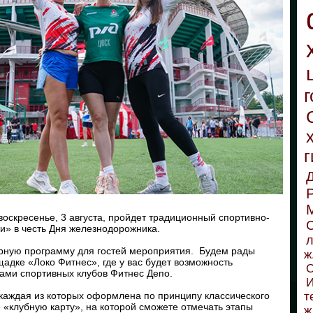
г
г
оскресенье, 3 августа, пройдет традиционный спортивно-
С
и» в честь Дня железнодорожника.
л
ную программу для гостей мероприятия. Будем рады
ж
адке «Локо Фитнес», где у вас будет возможность
О
рами спортивных клубов Фитнес Депо.
И
 каждая из которых оформлена по принципу классического
т
 «клубную карту», на которой сможете отмечать этапы
ж