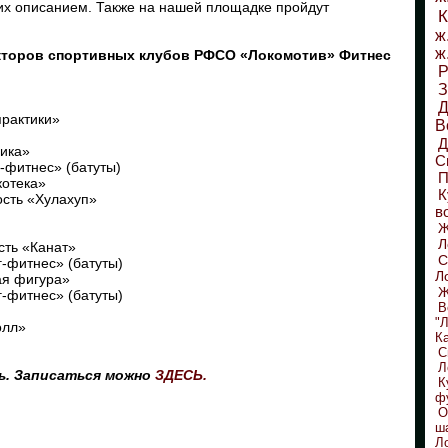
 их описанием. Также на нашей площадке пройдут
К
ж
ж
укторов спортивных клубов РФСО «Локомотив» Фитнес
Р
З
Д
практики»
В
бика»
С
-фитнес» (батуты)
П
котека»
К
ость «Хулахуп»
в
Л
сть «Канат»
С
г-фитнес» (батуты)
Л
ая фигура»
Ж
г-фитнес» (батуты)
В
"
олл»
К
С
Л
сь. Записаться можно
ЗДЕСЬ.
К
ф
О
ш
Л