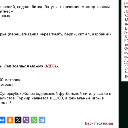
р
ючений, водная битва, батуты, творческие мастер-классы
ж
фитнес»
Л
танцы»
С
М
в
В
Гу
ье (перешагивания через тумбу, берпи, сит ап, аэрбайки)
С
Р
п
О
по
п
Л
"Л
сь. Записаться можно
ЗДЕСЬ.
Л
Ч
К
00 метров»
метров»
Суперкубок Железнодорожной футбольной лиги, участие в
листов. Турнир начнется в 11:00, а финальные игры в
оллег!
Вернуться назад