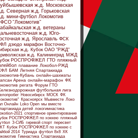
уйбышевская ж.д.
Московская
.д.
Северная ж.д.
Горьковская
.д.
мини-футбол
Локомотив
ФСО "Локомотив"
абайкальская ж.д.
ветераны
альневосточная ж.д.
Юго-
осточная ж.д.
Ярославль
ФСК
ДФЛ
дзюдо
марафон
Восточно-
ибирская ж.д.
Кубок ОАО "РЖД"
риволжская ж.д.
Калининград
МЖД
убок РОСПРОФЖЕЛ
ГТО
пляжный
олейбол
плавание
Локобол-РЖД
ЖФЛ
БАМ
Летняя Спартакиада
окомотив-Кубань
онлайн-шахматы
апсан Арена
онлайн-марафон
ФК
окомотив
регата
Форум ГТО
елезнодорожная футбольная лига
елопробег
Новосибирск
МОСК
ФК
Локомотив"
Красноярск
Мывместе
Локо
ап Онлайн
Loko Open
мы вместе
партакиада детей
локогимнастика
окобол-2021
спортивное ориентирование
убок РОСПРОФЖЕЛ по хоккею
пляжный
утбол
З-СИБ
гиревой спорт
пересвет
КТ
Кубок РОСПРОФЖЕЛ по хоккею с
айбой 2014
Туриада
футбол 8х8
ХК
окомотив
Гимнастика
Спартакиада