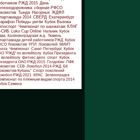
аботников РЖД 2015
День
елезнодорожника
сборная РФСО
окомотив
Тында
Нагорных
ЖДФЛ
партакиада 2014
СВЕРД
Екатеринбург
арафон Победы
регби
Кубок Вызова
елоспорт
Чемпионат по шахматам
КЛНГ
-СИБ
Loko Cup Online
Нальчик
Кубок
дка
Калининградская ж.д.
Тюмень
партакиада детей работников РЖД
Кубок
ФСО Локомотив
РПЛ
Локоволей
МИИТ
енза
Чемпионат
Санкт-Петербург
Кубок
АО "РЖД" по волейболу
Кубок Президента
 волейболу
фитнес депо
спорт
Кубок
резидента ОАО РЖД 2015
Голдобин
ПФК
окомотив
СЕВ
Локобол-2014-РЖД
БК
окомотив-Кубань"
Спорт поколений
окобол-РЖД-2021
КРАС
Зеленоградск
емпионат по пляжным видам спорта 2014
убок Семина