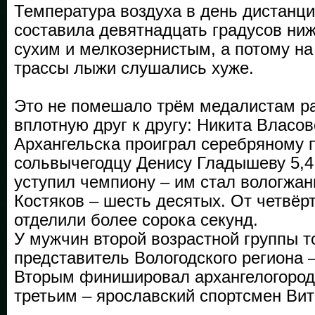
Температура воздуха в день дистанци
составила девятнадцать градусов ниж
сухим и мелкозернистым, а потому на
трассы лыжи слушались хуже.
Это не помешало трём медалистам р
вплотную друг к другу: Никита Власов
Архангельска проиграл серебряному 
сольвычегодцу Денису Гладышеву 5,4
уступил чемпиону – им стал вологжан
Костяков – шесть десятых. От четвёрт
отделили более сорока секунд.
У мужчин второй возрастной группы 
представитель Вологодского региона 
Вторым финишировал архангелогород
третьим – ярославский спорт­смен Вит