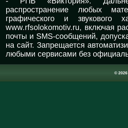
-
РПБ «Виктория».
Дальней
распространение любых мате
графического и звукового х
www.rfsolokomotiv.ru,
включая рас
почты и SMS-сообщений, допуска
на сайт. Запрещается автоматиз
любыми сервисами без официаль
© 202