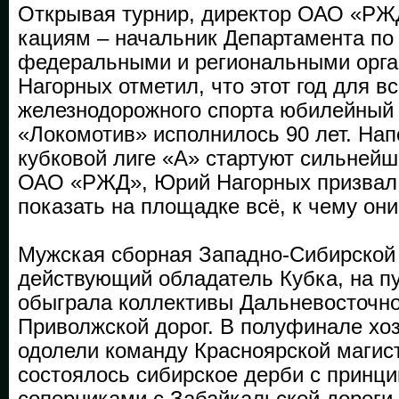
Открывая турнир, директор ОАО «РЖ
кациям – начальник Департа­мента по
федеральными и региональными орга
Нагорных отметил, что этот год для ­вс
железнодорожного спорта юбилейный
«Локомотив» исполнилось 90 лет. Нап
кубковой лиге «А» стартуют сильней
ОАО «РЖД», Юрий Нагорных призвал
показать на площадке всё, к чему они
Мужская сборная Западно-Сибирской 
действующий обладатель Кубка, на п
обыграла коллективы Дальневосточно
Приволжской дорог. В полуфинале хо
одолели команду Красноярской магис
состоялось сибирское дерби с принц
соперниками с Забайкальской дороги.