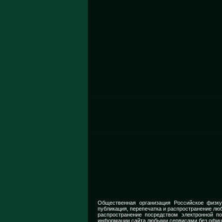
Общественная организация Российское физку
публикация, перепечатка и распространение люб
распространение посредством электронной п
информации сайта любыми сервисами без офиц