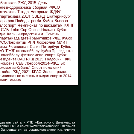
аботников РЖД 2015
День
елезнодорожника
сборная РФСО
окомотив
Тында
Нагорных
ЖДФЛ
партакиада 2014
СВЕРД
Екатеринбург
арафон Победы
регби
Кубок Вызова
елоспорт
Чемпионат по шахматам
КЛНГ
-СИБ
Loko Cup Online
Нальчик
Кубок
дка
Калининградская ж.д.
Тюмень
партакиада детей работников РЖД
Кубок
ФСО Локомотив
РПЛ
Локоволей
МИИТ
енза
Чемпионат
Санкт-Петербург
Кубок
АО "РЖД" по волейболу
Кубок Президента
 волейболу
фитнес депо
спорт
Кубок
резидента ОАО РЖД 2015
Голдобин
ПФК
окомотив
СЕВ
Локобол-2014-РЖД
БК
окомотив-Кубань"
Спорт поколений
окобол-РЖД-2021
КРАС
Зеленоградск
емпионат по пляжным видам спорта 2014
убок Семина
 дизайн сайта -
РПБ «Виктория».
Дальнейшая
икованных на сайте
www.rfsolokomotiv.ru,
включая
 Запрещается автоматизированное извлечение