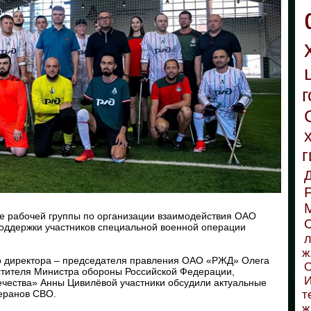
г
г
е рабочей группы по организации взаимодействия ОАО
С
ддержки участников специальной военной операции
л
ж
о директора – председателя правления ОАО «РЖД» Олега
О
естителя Министра обороны Российской Федерации,
И
чества» Анны Цивилёвой участники обсудили актуальные
еранов СВО.
т
ж