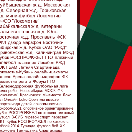
уйбышевская ж.д.
Московская
.д.
Северная ж.д.
Горьковская
.д.
мини-футбол
Локомотив
ФСО "Локомотив"
абайкальская ж.д.
ветераны
альневосточная ж.д.
Юго-
осточная ж.д.
Ярославль
ФСК
ДФЛ
дзюдо
марафон
Восточно-
ибирская ж.д.
Кубок ОАО "РЖД"
риволжская ж.д.
Калининград
МЖД
убок РОСПРОФЖЕЛ
ГТО
пляжный
олейбол
плавание
Локобол-РЖД
ЖФЛ
БАМ
Летняя Спартакиада
окомотив-Кубань
онлайн-шахматы
апсан Арена
онлайн-марафон
ФК
окомотив
регата
Форум ГТО
елезнодорожная футбольная лига
елопробег
Новосибирск
МОСК
ФК
Локомотив"
Красноярск
Мывместе
Локо
ап Онлайн
Loko Open
мы вместе
партакиада детей
локогимнастика
окобол-2021
спортивное ориентирование
убок РОСПРОФЖЕЛ по хоккею
пляжный
утбол
З-СИБ
гиревой спорт
пересвет
КТ
Кубок РОСПРОФЖЕЛ по хоккею с
айбой 2014
Туриада
футбол 8х8
ХК
окомотив
Гимнастика
Спартакиада