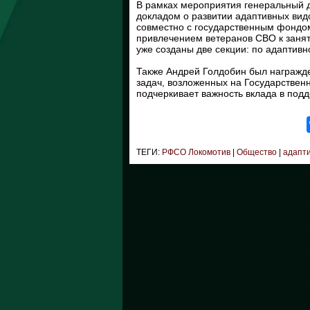
В рамках мероприятия генеральный 
докладом о развитии адаптивных видо
совместно с государственным фондом
привлечением ветеранов СВО к занят
уже созданы две секции: по адаптивн
Также Андрей Голдобин был награжде
задач, возложенных на Государствен
подчеркивает важность вклада в подд
ТЕГИ:
РФСО Локомотив
|
Общество
|
адапти