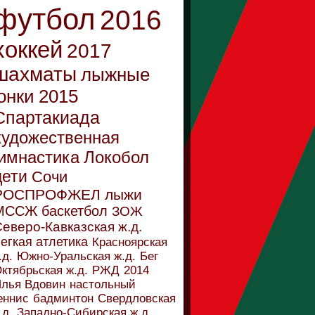
футбол
2016
хоккей
2017
шахматы
лыжные
онки
2015
Спартакиада
художественная
имнастика
Локобол
дети
Сочи
РОСПРОФЖЕЛ
лыжи
МССЖ
баскетбол
ЗОЖ
еверо-Кавказская ж.д.
егкая атлетика
Красноярская
.д.
Южно-Уральская ж.д.
Бег
ктябрьская ж.д.
РЖД
2014
лья Вдовин
настольный
еннис
бадминтон
Свердловская
.д.
Западно-Сибирская ж.д.