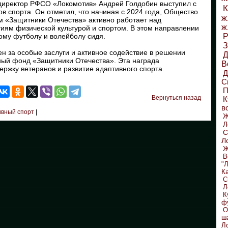
директор РФСО «Локомотив» Андрей Голдобин выступил с
К
в спорта. Он отметил, что начиная с 2024 года, Общество
ж
 «Защитники Отечества» активно работает над
ж
иям физической культурой и спортом. В этом направлении
ому футболу и волейболу сидя.
Р
З
н за особые заслуги и активное содействие в решении
Д
ный фонд «Защитники Отечества». Эта награда
В
ержку ветеранов и развитие адаптивного спорта.
С
П
Вернуться назад
К
в
вный спорт
|
Л
С
Л
Ж
В
"
К
С
Л
К
ф
О
ш
Л