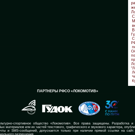
р
ж
Л
С
М
в
В
Гу
С
Р
п
О
по
п
Л
"Л
Л
Ч
К
ПАРТНЕРЫ РФСО «ЛОКОМОТИВ»
льтурно-спортивное общество «Локомотив». Все права защищены. Разработка и
ых материалов или их частей текстового, графического и звукового характера, опубл
очты и SMS-сообщений, допускается только при наличии прямой ссылки на сайт.
иального разрешения.