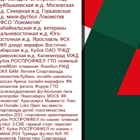
уйбышевская ж.д.
Московская
.д.
Северная ж.д.
Горьковская
.д.
мини-футбол
Локомотив
ФСО "Локомотив"
абайкальская ж.д.
ветераны
альневосточная ж.д.
Юго-
осточная ж.д.
Ярославль
ФСК
ДФЛ
дзюдо
марафон
Восточно-
ибирская ж.д.
Кубок ОАО "РЖД"
риволжская ж.д.
Калининград
МЖД
убок РОСПРОФЖЕЛ
ГТО
пляжный
олейбол
плавание
Локобол-РЖД
ЖФЛ
БАМ
Летняя Спартакиада
окомотив-Кубань
онлайн-шахматы
апсан Арена
онлайн-марафон
ФК
окомотив
регата
Форум ГТО
елезнодорожная футбольная лига
елопробег
Новосибирск
МОСК
ФК
Локомотив"
Красноярск
Мывместе
Локо
ап Онлайн
Loko Open
мы вместе
партакиада детей
локогимнастика
окобол-2021
спортивное ориентирование
убок РОСПРОФЖЕЛ по хоккею
пляжный
утбол
З-СИБ
гиревой спорт
пересвет
КТ
Кубок РОСПРОФЖЕЛ по хоккею с
айбой 2014
Туриада
футбол 8х8
ХК
окомотив
Гимнастика
Спартакиада