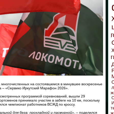
г
г
С
 многочисленных на состоявшемся в минувшее воскресенье
л
а – «Сервико Иркутский Марафон 2026».
ж
усмот­ренных программой соревнований, вышли 29
О
ортсменов принимало участие в забеге на 10 км, поскольку
И
дился чемпионат работников ВСЖД по кроссу.
т
альной для бега: прохладной и пасмурной»
, – поделился
ж