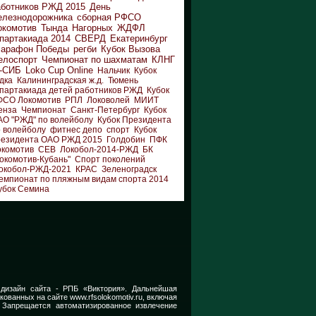
аботников РЖД 2015
День
елезнодорожника
сборная РФСО
окомотив
Тында
Нагорных
ЖДФЛ
партакиада 2014
СВЕРД
Екатеринбург
арафон Победы
регби
Кубок Вызова
елоспорт
Чемпионат по шахматам
КЛНГ
-СИБ
Loko Cup Online
Нальчик
Кубок
дка
Калининградская ж.д.
Тюмень
партакиада детей работников РЖД
Кубок
ФСО Локомотив
РПЛ
Локоволей
МИИТ
енза
Чемпионат
Санкт-Петербург
Кубок
АО "РЖД" по волейболу
Кубок Президента
 волейболу
фитнес депо
спорт
Кубок
резидента ОАО РЖД 2015
Голдобин
ПФК
окомотив
СЕВ
Локобол-2014-РЖД
БК
окомотив-Кубань"
Спорт поколений
окобол-РЖД-2021
КРАС
Зеленоградск
емпионат по пляжным видам спорта 2014
убок Семина
 дизайн сайта -
РПБ «Виктория».
Дальнейшая
икованных на сайте
www.rfsolokomotiv.ru,
включая
 Запрещается автоматизированное извлечение