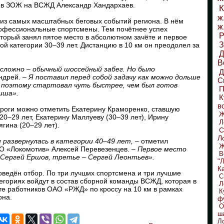
ов ЗОЖ на ВСЖД Александр Хандархаев.
К
ж
из самых масштабных беговых событий региона. В нём
ж
рофессиональные спортсмены. Тем почётнее успех
Р
торый занял пятое место в абсолютном зачёте и первое
З
й категории 30–39 лет. Дистанцию в 10 км он преодолел за
Д
В
сложно – обычный шоссейный забег. Но было
ндрей. –
Я поставил перед собой задачу как можно дольше
С
 поэто­му стартовал чуть быстрее, чем был готов
П
иша».
К
в
роги можно отметить Екатерину Краморенко, ставшую
­20–29 лет, Екатерину Маллуеву (30–39 лет), Ирину
Л
гина (20–29 лет).
С
Л
 развернулась в категории 40–49 лет,
– отметил
Ж
О «Локомотив» Алексей Перевезенцев. –
Первое место
В
 Сергей ­Ершов, третье – Сергей Леонтьев».
"
К
оведён отбор. По три лучших спортсмена и три лучшие
С
егориях войдут в состав сборной команды ВСЖД, которая в
Л
те работников ОАО «РЖД» по кроссу на 10 км в рамках
К
она.
ф
О
ш
Л