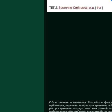
ТЕГИ:
Восточно-Сибирская ж.д.
|
бег
|
Общественная организация Российское физку
публикация, перепечатка и распространение люб
распространение посредством электронной п
информации сайта любыми сервисами без офиц