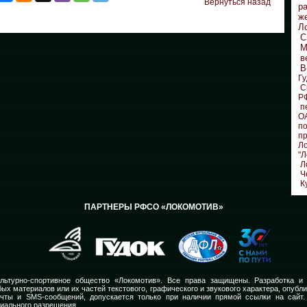
Вернуться назад
р
ж
Л
С
М
в
В
Гу
С
Р
п
О
по
п
Л
"Л
Л
Ч
К
ПАРТНЕРЫ РФСО «ЛОКОМОТИВ»
льтурно-спортивное общество «Локомотив». Все права защищены. Разработка и
ых материалов или их частей текстового, графического и звукового характера, опубл
очты и SMS-сообщений, допускается только при наличии прямой ссылки на сайт.
иального разрешения.