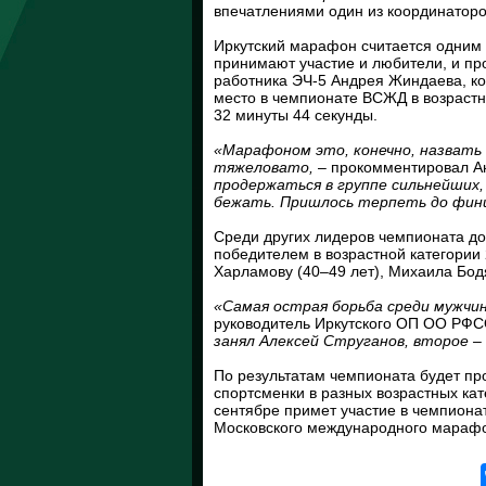
впечатлениями один из координатор
Иркутский марафон считается одним 
принимают участие и любители, и п
работника ЭЧ-5 Андрея Жиндаева, ко
место в чемпионате ВСЖД в возрастно
32 минуты 44 секунды.
«Марафоном это, конечно, назвать 
тяжеловато,
– прокомментировал А
продержаться в группе сильнейших,
бежать. Пришлось терпеть до фин
Среди других лидеров чемпионата до
победителем в возрастной категории 
Харламову (40–49 лет), Михаила Бодя
«Самая острая борьба среди мужчин
руководитель Иркутского ОП ОО РФС
занял Алексей Струганов, второе –
По результатам чемпионата будет пр
спортсменки в разных возрастных кат
сентябре примет участие в чемпиона
Московского международного мараф