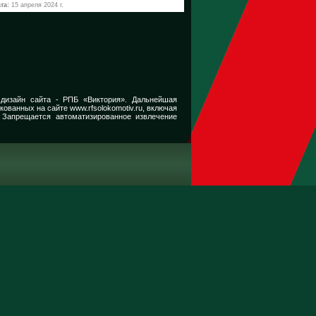
та:
15 апреля 2024 г.
 дизайн сайта -
РПБ «Виктория».
Дальнейшая
икованных на сайте
www.rfsolokomotiv.ru,
включая
 Запрещается автоматизированное извлечение