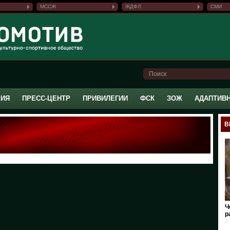
МССЖ
ЖДФЛ
СМИ
РИЯ
ПРЕСС-ЦЕНТР
ПРИВИЛЕГИИ
ФСК
ЗОЖ
АДАПТИВ
В
Ч
р