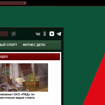
НЫЙ СПОРТ
ФИТНЕС ДЕПО
ИДЕО
емпионат ОАО «РЖД» по
акеточным видам спорта