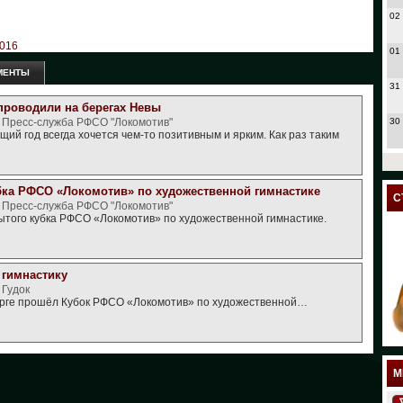
02
016
01
МЕНТЫ
31
проводили на берегах Невы
, Пресс-служба РФСО "Локомотив"
30
ий год всегда хочется чем-то позитивным и ярким. Как раз таким
27
бка РФСО «Локомотив» по художественной гимнастике
24
С
, Пресс-служба РФСО "Локомотив"
ытого кубка РФСО «Локомотив» по художественной гимнастике.
23
18
гимнастику
 Гудок
17
рге прошёл Кубок РФСО «Локомотив» по художественной…
12
11
М
10