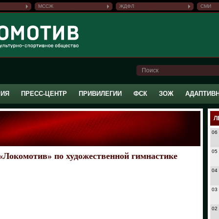
МССЖ
ЖДФЛ
СМИ
РИЯ
ПРЕСС-ЦЕНТР
ПРИВИЛЕГИИ
ФСК
ЗОЖ
АДАПТИВ
Л
06
05
Локомотив» по художественной гимнастике
04
03
02