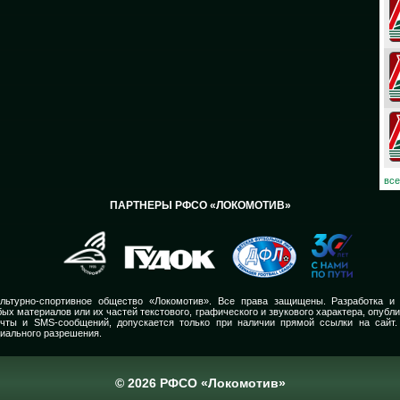
08
07
06
03
02
все
ПАРТНЕРЫ РФСО «ЛОКОМОТИВ»
01
30
30
льтурно-спортивное общество «Локомотив». Все права защищены. Разработка и
ых материалов или их частей текстового, графического и звукового характера, опубл
29
очты и SMS-сообщений, допускается только при наличии прямой ссылки на сайт.
иального разрешения.
28
© 2026 РФСО «Локомотив»
27