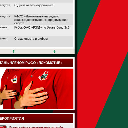
 августа
С Днём железнодорожника!
 августа
РФСО «Локомотив» наградило
железнодорожников за продвижение
спорта
 июля
Кубок ОАО «РЖД» по баскетболу 3х3
 июля
Сплав спорта и цифры
 июля
Кубок АО «НПФ
«БЛАГОСОСТОЯНИЕ»
 июля
Дорога в большой спорт
ТАНЬ ЧЛЕНОМ РФСО «ЛОКОМОТИВ»
 июля
Поймали волну удачи
 июля
Папа, мама и я выходим на старт
 июля
Йога, плавание или теннис?
 июля
Подведены итоги шестого сезона
проекта «Трансформация» от РФСО
«Локомотив»
 июля
Семейный спортивный фестиваль
ЕРОПРИЯТИЯ
здорового образа жизни «ЛокоЛето»
прошёл в Москве
 июля
Всероссийские соревнования по самбо.
Итоги онлайн марафона РФСО