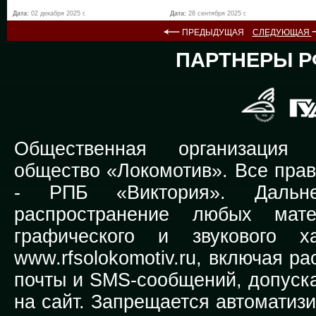
Дата:
02 декабря 2025 г.
Дата:
28 сентября 2025 г.
ПРЕДЫДУЩАЯ
СЛЕДУЮЩАЯ
ПАРТНЕРЫ Р
Общественная организация Р
общество «Локомотив». Все прав
-
РПБ «Виктория».
Дальней
распространение любых мате
графического и звукового х
www.rfsolokomotiv.ru,
включая рас
почты и SMS-сообщений, допуска
на сайт. Запрещается автоматиз