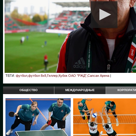
ТЕГИ:
футбол,футбол 8х8,Геллер,Кубок ОАО "РЖД",Сапсан Арена
|
ОБЩЕСТВО
МЕЖДУНАРОДНЫЕ
КОРПОРАТ