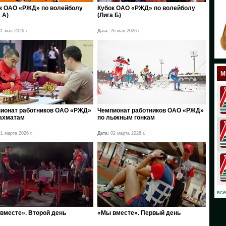
к ОАО «РЖД» по волейболу
Кубок ОАО «РЖД» по волейболу
18
 А)
(Лига Б)
17
1 мая 2026 г.
Дата:
26 мая 2026 г.
12
11
М
10
08
ионат работников ОАО «РЖД»
Чемпионат работников ОАО «РЖД»
ахматам
по лыжным гонкам
07
1 марта 2026 г.
Дата:
02 марта 2026 г.
06
03
02
все
01
вместе». Второй день
«Мы вместе». Первый день