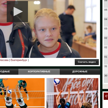
06
05
04
03
02
02
01
лосова
|
Екатеринбург
|
31
РОДНЫЕ
КОРПОРАТИВНЫЕ
ДОРОЖНЫЕ
30
27
24
С
23