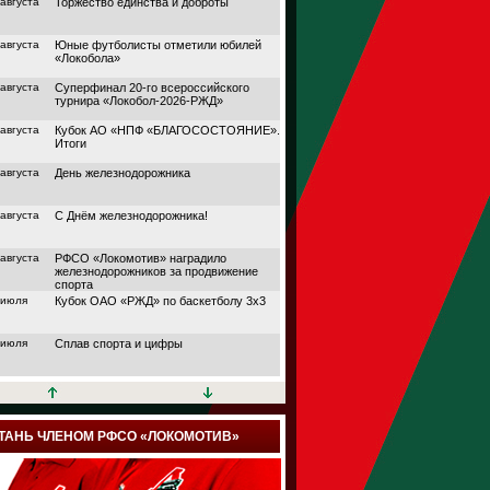
 августа
Торжество единства и доброты
 августа
Юные футболисты отметили юбилей
«Локобола»
 августа
Суперфинал 20-го всероссийского
турнира «Локобол-2026-РЖД»
 августа
Кубок АО «НПФ «БЛАГОСОСТОЯНИЕ».
Итоги
 августа
День железнодорожника
 августа
С Днём железнодорожника!
 августа
РФСО «Локомотив» наградило
железнодорожников за продвижение
спорта
 июля
Кубок ОАО «РЖД» по баскетболу 3х3
 июля
Сплав спорта и цифры
 июля
Кубок АО «НПФ
«БЛАГОСОСТОЯНИЕ»
 июля
Дорога в большой спорт
ТАНЬ ЧЛЕНОМ РФСО «ЛОКОМОТИВ»
 июля
Поймали волну удачи