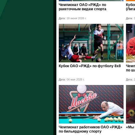
Чемпионат ОАО «РЖД» по
Кубо
ракеточным видам спорта
(Лига
Дата:
18 июня 2026 г.
Дата:
3
Кубок ОАО «РЖД» по футболу 8х8
Чемп
по ш
Дата:
04 мая 2026 г.
Дата:
2
Чемпионат работников ОАО «РЖД»
«Мы 
по бильярдному спорту