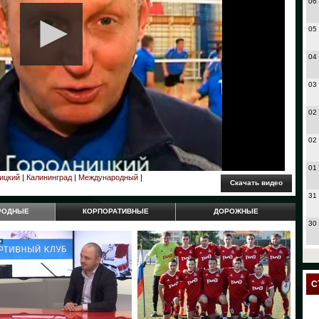
06
05
04
03
02
02
01
ицкий
|
Калининград
|
Международный
|
31
РОДНЫЕ
КОРПОРАТИВНЫЕ
ДОРОЖНЫЕ
30
27
24
С
23