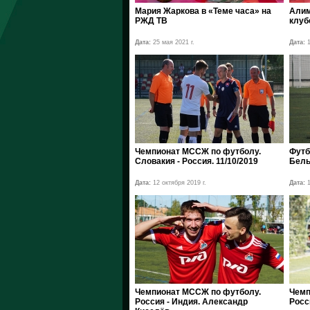
Мария Жаркова в «Теме часа» на
Алим
РЖД ТВ
клуб
Дата:
25 мая 2021 г.
Дата:
1
Чемпионат МССЖ по футболу.
Футб
Словакия - Россия. 11/10/2019
Бель
Дата:
12 октября 2019 г.
Дата:
1
Чемпионат МССЖ по футболу.
Чемп
Россия - Индия. Александр
Росс