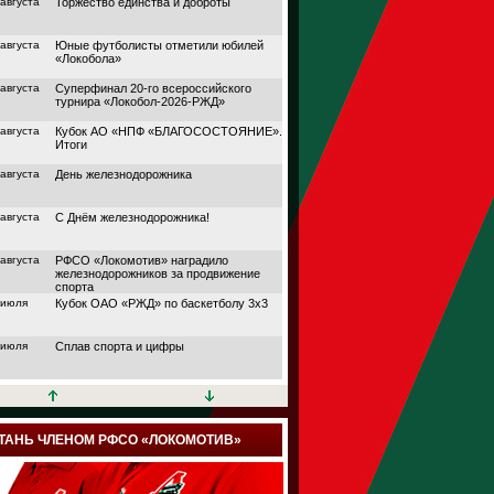
 августа
Торжество единства и доброты
 августа
Юные футболисты отметили юбилей
«Локобола»
 августа
Суперфинал 20-го всероссийского
турнира «Локобол-2026-РЖД»
 августа
Кубок АО «НПФ «БЛАГОСОСТОЯНИЕ».
Итоги
 августа
День железнодорожника
 августа
С Днём железнодорожника!
 августа
РФСО «Локомотив» наградило
железнодорожников за продвижение
спорта
 июля
Кубок ОАО «РЖД» по баскетболу 3х3
 июля
Сплав спорта и цифры
 июля
Кубок АО «НПФ
«БЛАГОСОСТОЯНИЕ»
 июля
Дорога в большой спорт
ТАНЬ ЧЛЕНОМ РФСО «ЛОКОМОТИВ»
 июля
Поймали волну удачи