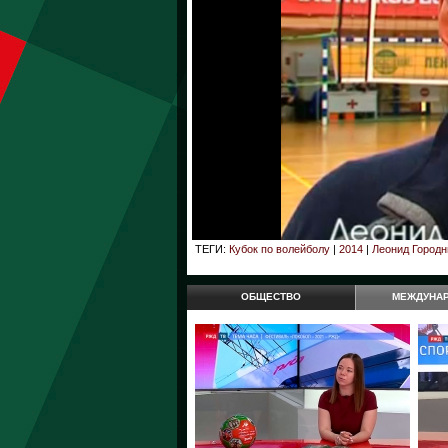
ТЕГИ:
Кубок по волейболу
|
2014
|
Леонид Городн
ОБЩЕСТВО
МЕЖДУНА