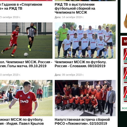
 Гаданов в «Спортивном
РЖД ТВ о выступлении
18
е» на РЖД ТВ
футбольной сборной на
Чемпионате МССЖ
17
5 октября 2019 г.
Дата:
14 октября 2019 г.
12
11
М
10
08
ол. Чемпионат МССЖ. Россия -
Чемпионат МССЖ по футболу.
гия. Голы матча. 09.10.2019
Россия - Словакия. 08/10/2019
07
0 октября 2019 г.
Дата:
09 октября 2019 г.
06
03
02
все
01
ионат МССЖ по футболу.
Напутственная встреча сборной
ия - Индия. Павел Крылов
РФСО «Локомотив». 02/10/2019