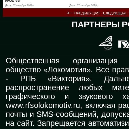
Киселёв
Дата:
07 октября 2019 г.
Дата:
07 октября 2019 г.
ПРЕДЫДУЩАЯ
СЛЕДУЮЩАЯ
ПАРТНЕРЫ Р
Общественная организация Р
общество «Локомотив». Все прав
-
РПБ «Виктория».
Дальней
распространение любых мате
графического и звукового х
www.rfsolokomotiv.ru,
включая рас
почты и SMS-сообщений, допуска
на сайт. Запрещается автоматиз