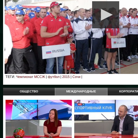
ТЕГИ:
Чемпионат МССЖ
|
футбол
|
2015
|
Сочи
|
ОБЩЕСТВО
МЕЖДУНАРОДНЫЕ
КОРПОРАТ