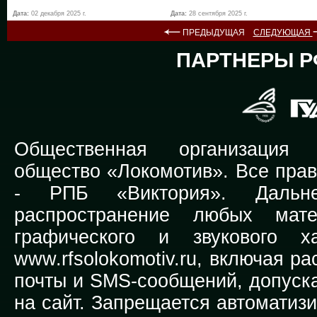
Дата:
02 декабря 2025 г.
Дата:
28 сентября 2025 г.
ПРЕДЫДУЩАЯ
СЛЕДУЮЩАЯ
ПАРТНЕРЫ Р
Общественная организация Р
общество «Локомотив». Все прав
-
РПБ «Виктория».
Дальней
распространение любых мате
графического и звукового х
www.rfsolokomotiv.ru,
включая рас
почты и SMS-сообщений, допуска
на сайт. Запрещается автоматиз