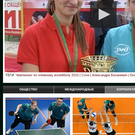
ТЕГИ:
Чемпионат по пляжному волейболу 2015
|
Сочи
|
Александра Боханевич
|
Ек
ОБЩЕСТВО
МЕЖДУНАРОДНЫЕ
КОРПОРАТ