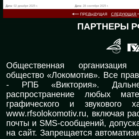
Дата:
02 декабря 2025 г.
Дата:
28 сентября 2025 г.
ПРЕДЫДУЩАЯ
СЛЕДУЮЩАЯ
ПАРТНЕРЫ Р
Общественная организация Р
общество «Локомотив». Все прав
-
РПБ «Виктория».
Дальней
распространение любых мате
графического и звукового х
www.rfsolokomotiv.ru,
включая рас
почты и SMS-сообщений, допуска
на сайт. Запрещается автоматиз