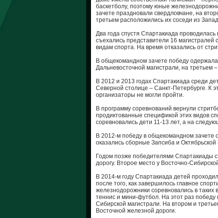
баскетболу, поэтому юные железнодорожни
зачете праздновали свердловчане, на втор
третьем расположились их соседи из Запа
Два года спустя Спартакиада проводилась
съехались представители 16 магистралей с
видам спорта. На время отказались от стр
В общекомандном зачете победу одержала 
Дальневосточной магистрали, на третьем 
В 2012 и 2013 годах Спартакиада среди д
Северной столице – Санкт-Петербурге. К 
организаторы не могли пройти.
В программу соревнований вернули стритб
продиктованные спецификой этих видов спор
соревновались дети 11-13 лет, а на следующ
В 2012-м победу в общекомандном зачете 
оказались сборные Запсиба и Октябрьской 
Годом позже победителями Спартакиады с
дорогу. Второе место у Восточно-Сибирской
В 2014-м году Спартакиада детей проходила
после того, как завершилось главное спор
железнодорожники соревновались в таких ви
теннис и мини-футбол. На этот раз побед
Сибирской магистрали. На втором и третье
Восточной железной дороги.