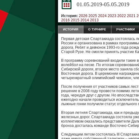
01.05.2019-05.05.2019
История:
2026
2025
2024
2023
2022
2021
2
2016
2015
2014
2013
ИСТОРИЯ
О ТУРНИРЕ
УЧАСТНИКИ
Первая детская Спартакиада состоялась л
России и организована в рамках программ
дорога. Ребят и девчонок 1993-го года ро
Старой Рузе. Не смогли принять участие К
В программу соревнований входили такие ви
волейбол на песке. По итогам соревнован
Сибирской дороги, второе место заняла сб
Восточная дорога. В церемонии награжден
четырехкратный олимпийский чемпион, чл
После получения от участников самых ле
решение в 2008 году провести помимо летн
года, чередуя друг с другом. Но впоследств
ежегодно начали проводиться исключитель
лыжные гонки получили статус отдельного 
Вторая летняя Спартакиада, как и предыду
железных дорог. Спартакиада состояла уже
коллективом оказались представители Даль
бронза досталась команде Восточно-Сибир
Следующим летом состоялась III Спартаки
даже имела собственный талисман – нерпе