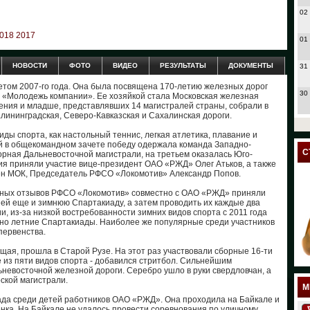
02
018
2017
01
НОВОСТИ
ФОТО
ВИДЕО
РЕЗУЛЬТАТЫ
ДОКУМЕНТЫ
31
етом 2007-го года. Она была посвящена 170-летию железных дорог
30
ы «Молодежь компании». Ее хозяйкой стала Московская железная
ждения и младше, представлявших 14 магистралей страны, собрали в
алининградская, Северо-Кавказская и Сахалинская дороги.
27
ды спорта, как настольный теннис, легкая атлетика, плавание и
ий в общекомандном зачете победу одержала команда Западно-
24
С
орная Дальневосточной магистрали, на третьем оказалась Юго-
ия приняли участие вице-президент ОАО «РЖД» Олег Атьков, а также
ен МОК, Председатель РФСО «Локомотив» Александр Попов.
23
стных отзывов РФСО «Локомотив» совместно с ОАО «РЖД» приняли
18
ей еще и зимнюю Спартакиаду, а затем проводить их каждые два
ии, из-за низкой востребованности зимних видов спорта с 2011 года
но летние Спартакиады. Наиболее же популярные среди участников
17
первенства.
щая, прошла в Старой Рузе. На этот раз участвовали сборные 16-ти
12
 из пяти видов спорта - добавился стритбол. Сильнейшим
невосточной железной дороги. Серебро ушло в руки свердловчан, а
ской магистрали.
11
М
ада среди детей работников ОАО «РЖД». Она проходила на Байкале и
нка. На Байкале не удалось провести соревнования по уличному
10