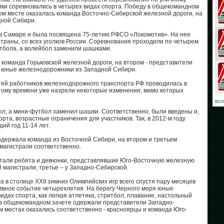
ки соревновались в четырех видах спорта. Победу в общекомандном
ом месте оказалась команда Восточно-Сибирской железной дороги, на
08
дной Сибири.
 в Самаре и была посвящена 75-летию РФСО «Локомотив». На нее
07
траны, со всех уголков России. Соревнования проходили по четырем
итбола, а волейбол заменили шашками.
06
команда Горьковской железной дороги, на втором - представители
– юные железнодорожники из Западной Сибири.
03
етей работников железнодорожного транспорта РФ проводилась в
этому времени уже назрели некоторые изменения, мимо которых
02
все
ол, а мини-футбол заменил шашки. Соответственно, были введены и,
01
та, возрастные ограничения для участников. Так, в 2012-м году
ий год 11-14 лет.
30
одержала команда из Восточной Сибири, на втором и третьем
магистрали соответственно.
30
тали ребята и девчонки, представлявшие Юго-Восточную железную
 магистрали, третье – у Западно-Сибирской.
29
 в столице XXII зимних Олимпийских игр всего спустя пару месяцев
тивное событие четырехлетия. На берегу Черного моря юные
28
дах спорта, как легкая атлетика, стритбол, плавание, настольный
у в общекомандном зачете одержали представители Западно-
м местах оказались соответственно - красноярцы и команда Юго-
27