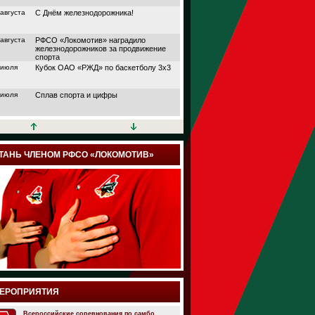
 августа
С Днём железнодорожника!
 августа
РФСО «Локомотив» наградило
железнодорожников за продвижение
спорта
 июля
Кубок ОАО «РЖД» по баскетболу 3х3
 июля
Сплав спорта и цифры
 июля
Кубок АО «НПФ
«БЛАГОСОСТОЯНИЕ»
 июля
Дорога в большой спорт
ТАНЬ ЧЛЕНОМ РФСО «ЛОКОМОТИВ»
 июля
Поймали волну удачи
 июля
Папа, мама и я выходим на старт
 июля
Йога, плавание или теннис?
 июля
Подведены итоги шестого сезона
проекта «Трансформация» от РФСО
«Локомотив»
 июля
Семейный спортивный фестиваль
ЕРОПРИЯТИЯ
здорового образа жизни «ЛокоЛето»
прошёл в Москве
 июля
Всероссийские соревнования по самбо.
Итоги онлайн марафона РФСО