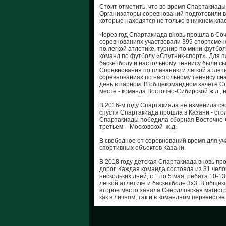
Стоит отметить, что во время Спартакиады
Организаторы соревнований подготовили в
которые находятся не только в нижнем клас
Через год Спартакиада вновь прошла в Соч
соревнованиях участвовали 399 спортсмен
по легкой атлетике, турнир по мини-футбо
команд по футболу «Спутник-спорт». Для 
баскетболу и настольному теннису были с
Соревнования по плаванию и легкой атлетик
соревнованиях по настольному теннису сн
день в парном. В общекомандном зачете С
месте - команда Восточно-Сибирской ж.д., 
В 2016-м году Спартакиада не изменила св
спустя Спартакиада прошла в Казани - ст
Спартакиады победила сборная Восточно-Си
третьем – Московской ж.д.
В свободное от соревнований время для уч
спортивных объектов Казани.
В 2018 году детская Спартакиада вновь пр
дорог. Каждая команда состояла из 31 чело
нескольких дней, с 1 по 5 мая, ребята 10-
лёгкой атлетике и баскетболе 3х3. В обще
второе место заняла Свердловская магистр
как в личном, так и в командном первенств