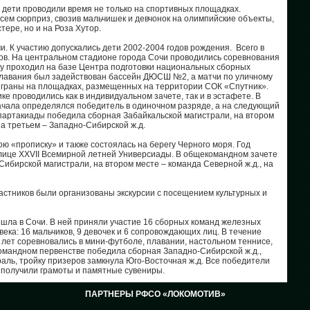
 дети проводили время не только на спортивных площадках.
26
сем сюрприз, свозив мальчишек и девчонок на олимпийские объекты,
тере, но и на Роза Хутор.
25
и. К участию допускались дети 2002-2004 годов рождения. Всего в
ов. На центральном стадионе города Сочи проводились соревнования
лу проходил на базе Центра подготовки национальных сборных
24
плавания был задействован бассейн ДЮСШ №2, а матчи по уличному
ыграны на площадках, размещенных на территории СОК «Спутник».
23
е проводились как в индивидуальном зачете, так и в эстафете. В
ачала определялся победитель в одиночном разряде, а на следующий
партакиады победила сборная Забайкальской магистрали, на втором
22
на третьем – Западно-Сибирской ж.д.
ою «прописку» и также состоялась на берегу Черного моря. Год
20
олице XXVII Всемирной летней Универсиады. В общекомандном зачете
бирской магистрали, на втором месте – команда Северной ж.д., на
19
астников были организованы экскурсии с посещением культурных и
18
ошла в Сочи. В ней приняли участие 16 сборных команд железных
17
века: 16 мальчиков, 9 девочек и 6 сопровождающих лиц. В течение
13 лет соревновались в мини-футболе, плавании, настольном теннисе,
командном первенстве победила сборная Западно-Сибирской ж.д.,
16
аль, тройку призеров замкнула Юго-Восточная ж.д. Все победители
е получили грамоты и памятные сувениры.
16
ПАРТНЕРЫ РФСО «ЛОКОМОТИВ»