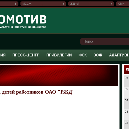
МССЖ
ЖДФЛ
СМИ
РИЯ
ПРЕСС-ЦЕНТР
ПРИВИЛЕГИИ
ФСК
ЗОЖ
АДАПТИВ
Л
06
05
а детей работников ОАО "РЖД"
04
03
02