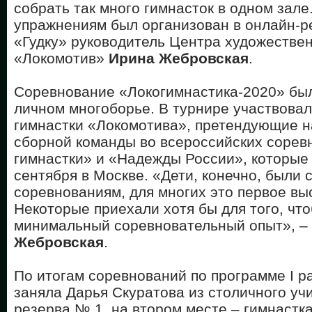
собрать так много гимнасток в одном зале
упражнениям был организован в онлайн-р
«Гудку» руководитель Центра художестве
«Локомотив»
Ирина Жебровская
.
Соревнование «Локогимнастика-2020» был
личном многоборье. В турнире участвова
гимнастки «Локомотива», претендующие на
сборной команды во всероссийских соре
гимнастки» и «Надежды России», которые 
сентября в Москве. «Дети, конечно, были 
соревнованиям, для многих это первое выс
Некоторые приехали хотя бы для того, чт
минимальный соревновательный опыт», –
Жебровская
.
По итогам соревнований по программе I р
заняла Дарья Скуратова из столичного у
резерва № 1, на втором месте – гимнастк