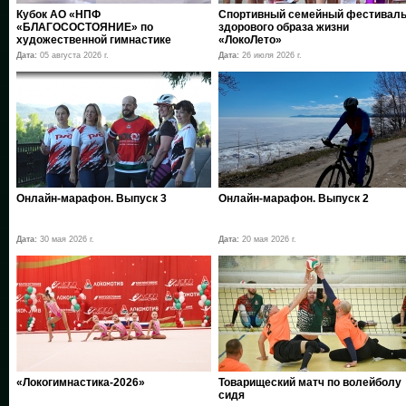
Кубок АО «НПФ
Спортивный семейный фестивал
«БЛАГОСОСТОЯНИЕ» по
здорового образа жизни
художественной гимнастике
«ЛокоЛето»
Дата:
05 августа 2026 г.
Дата:
26 июля 2026 г.
Онлайн-марафон. Выпуск 3
Онлайн-марафон. Выпуск 2
Дата:
30 мая 2026 г.
Дата:
20 мая 2026 г.
«Локогимнастика-2026»
Товарищеский матч по волейболу
сидя