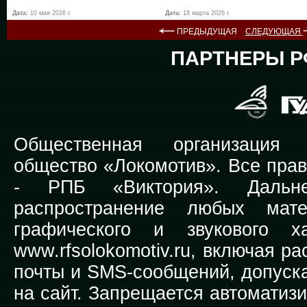
Дата:
10 мая 2026 г.
Дата:
18 марта 2026 г.
ПРЕДЫДУЩАЯ
СЛЕДУЮЩАЯ
ПАРТНЕРЫ Р
Общественная организация Р
общество «Локомотив». Все прав
-
РПБ «Виктория».
Дальней
распространение любых мате
графического и звукового х
www.rfsolokomotiv.ru,
включая рас
почты и SMS-сообщений, допуска
на сайт. Запрещается автоматиз