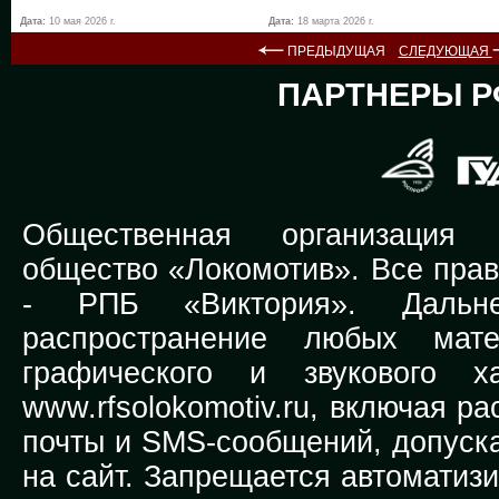
Дата:
10 мая 2026 г.
Дата:
18 марта 2026 г.
ПРЕДЫДУЩАЯ
СЛЕДУЮЩАЯ
ПАРТНЕРЫ Р
Общественная организация Р
общество «Локомотив». Все прав
-
РПБ «Виктория».
Дальней
распространение любых мате
графического и звукового х
www.rfsolokomotiv.ru,
включая рас
почты и SMS-сообщений, допуска
на сайт. Запрещается автоматиз