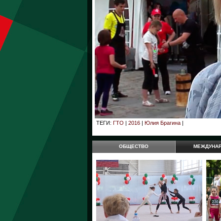
ТЕГИ:
ГТО
|
2016
|
Юлия Брагина
|
ОБЩЕСТВО
МЕЖДУНА