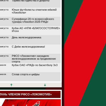
 августа
Торжество единства и доброты
 августа
Юные футболисты отметили юбилей
«Локобола»
 августа
Суперфинал 20-го всероссийского
турнира «Локобол-2026-РЖД»
 августа
Кубок АО «НПФ «БЛАГОСОСТОЯНИЕ».
Итоги
 августа
День железнодорожника
 августа
С Днём железнодорожника!
 августа
РФСО «Локомотив» наградило
железнодорожников за продвижение
спорта
 июля
Кубок ОАО «РЖД» по баскетболу 3х3
 июля
Сплав спорта и цифры
 июля
Кубок АО «НПФ
«БЛАГОСОСТОЯНИЕ»
 июля
Дорога в большой спорт
ТАНЬ ЧЛЕНОМ РФСО «ЛОКОМОТИВ»
 июля
Поймали волну удачи