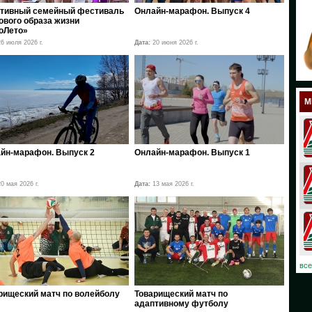
тивный семейный фестиваль
Онлайн-марафон. Выпуск 4
18
ового образа жизни
оЛето»
17
6 июля 2026 г.
Дата:
20 июня 2026 г.
12
11
М
10
08
йн-марафон. Выпуск 2
Онлайн-марафон. Выпуск 1
07
0 мая 2026 г.
Дата:
13 мая 2026 г.
06
03
02
все
01
рищеский матч по волейболу
Товарищеский матч по
адаптивному футболу