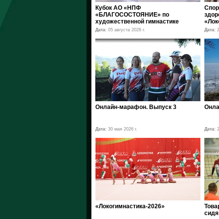
Кубок АО «НПФ
Спор
«БЛАГОСОСТОЯНИЕ» по
здор
художественной гимнастике
«Лок
Дата:
05 августа 2026 г.
Дата:
2
Онлайн-марафон. Выпуск 3
Онла
Дата:
30 мая 2026 г.
Дата:
2
«Локогимнастика-2026»
Това
сидя