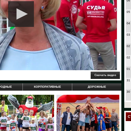
06
05
04
03
02
02
01
31
РОДНЫЕ
КОРПОРАТИВНЫЕ
ДОРОЖНЫЕ
30
27
24
С
23