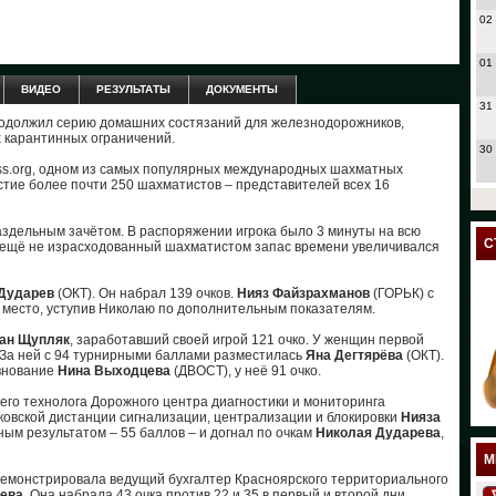
02
01
ВИДЕО
РЕЗУЛЬТАТЫ
ДОКУМЕНТЫ
31
одолжил серию домашних состязаний для железнодорожников,
 карантинных ограничений.
30
ss.org, одном из самых популярных международных шахматных
стие более почти 250 шахматистов – представителей всех 16
27
аздельным зачётом. В распоряжении игрока было 3 минуты на всю
24
С
а ещё не израсходованный шахматистом запас времени увеличивался
23
Дударев
(ОКТ). Он набрал 139 очков.
Нияз Файзрахманов
(ГОРЬК) с
е место, уступив Николаю по дополнительным показателям.
18
ан Щупляк
, заработавший своей игрой 121 очко. У женщин первой
. За ней с 94 турнирными баллами разместилась
Яна Дегтярёва
(ОКТ).
17
внование
Нина Выходцева
(ДВОСТ), у неё 91 очко.
его технолога Дорожного центра диагностики и мониторинга
12
ковской дистанции сигнализации, централизации и блокировки
Нияза
дным результатом – 55 баллов – и догнал по очкам
Николая Дударева
,
11
М
демонстрировала ведущий бухгалтер Красноярского территориального
ева
. Она набрала 43 очка против 22 и 35 в первый и второй дни
10