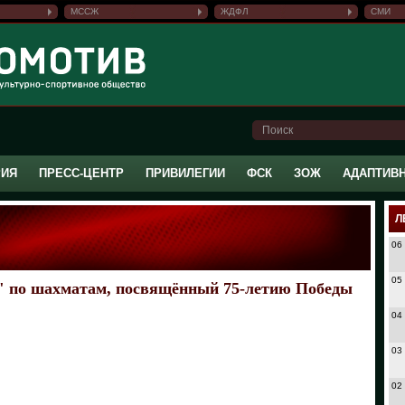
МССЖ
ЖДФЛ
СМИ
РИЯ
ПРЕСС-ЦЕНТР
ПРИВИЛЕГИИ
ФСК
ЗОЖ
АДАПТИВ
Л
06
05
 по шахматам, посвящённый 75-летию Победы
04
03
02