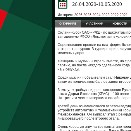
26.04.2020-10.05.2020
История:
2026
2025
2024
2023
2022
2021
О ТУРНИРЕ
УЧАСТНИКИ
НОВОСТИ
Онлайн-Кубок ОАО «РЖД» по шахматам пр
запущенную РФСО «Локомотив» в условиях
Соревнования прошли на платформе liche
интернет-ресурсов. В турнире приняли уча
железных дорог.
Женщины и мужчины играли вместе, но с р
партию, но после каждого сделанного ход
на 2 секунды.
Среди мужчин победителем стал
Николай 
таким же количеством баллов занял второ
Замкнул «тройку» лидеров северянин
Русл
стала
Дарья Яковлева
(КРАС) – 100 очков
На третьем месте завершила онлайн-соре
Третий день ознаменовался взлётом ведущ
устройств автоматики и телемеханики Горь
Файзрахманова
. Он выиграл этап с рекор
лидировавшего после второго этапа.
Очень хорошую игру на третьем этапе про
общего центра обслуживания
Дарья Яковл