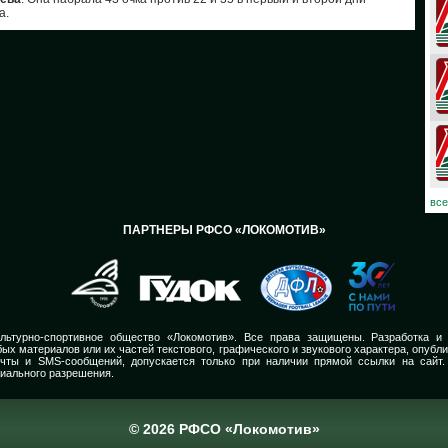
а.
08
07
06
03
02
все
ПАРТНЕРЫ РФСО «ЛОКОМОТИВ»
01
30
30
льтурно-спортивное общество «Локомотив». Все права защищены. Разработка и
ых материалов или их частей текстового, графического и звукового характера, опубл
29
очты и SMS-сообщений, допускается только при наличии прямой ссылки на сайт.
иального разрешения.
28
© 2026 РФСО «Локомотив»
27