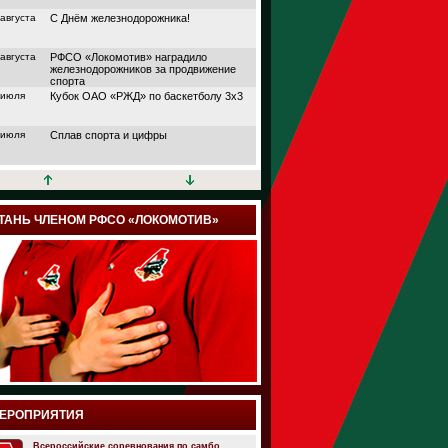
 августа
С Днём железнодорожника!
 августа
РФСО «Локомотив» наградило
железнодорожников за продвижение
спорта
 июля
Кубок ОАО «РЖД» по баскетболу 3х3
 июля
Сплав спорта и цифры
 июля
Кубок АО «НПФ
«БЛАГОСОСТОЯНИЕ»
 июля
Дорога в большой спорт
ТАНЬ ЧЛЕНОМ РФСО «ЛОКОМОТИВ»
 июля
Поймали волну удачи
 июля
Папа, мама и я выходим на старт
 июля
Йога, плавание или теннис?
 июля
Подведены итоги шестого сезона
проекта «Трансформация» от РФСО
«Локомотив»
 июля
Семейный спортивный фестиваль
ЕРОПРИЯТИЯ
здорового образа жизни «ЛокоЛето»
прошёл в Москве
 июля
Всероссийские соревнования по самбо.
Итоги онлайн марафона РФСО