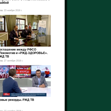
айбой
та:
23 ноября 2016 г.
оглашение между РФСО
Локомотив и «РЖД-ЗДОРОВЬЕ».
ЖД ТВ
та:
27 октября 2016 г.
овые рекорды. РЖД ТВ