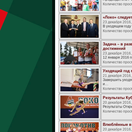
Количество прос
«Локо» следуе
23 декабря 2016,
В уходящем году
Количество прос
Задача – в ра
достижений
23 декабря 2016
12 января 2016 
Количество прос
Уходящий год 
21 декабря 2016
Завершить уходящ
и…
Количество прос
Результаты Ку
20 декабря 2016
Результаты Откр
Количество прос
Влюблённые в 
20 декабря 2016,