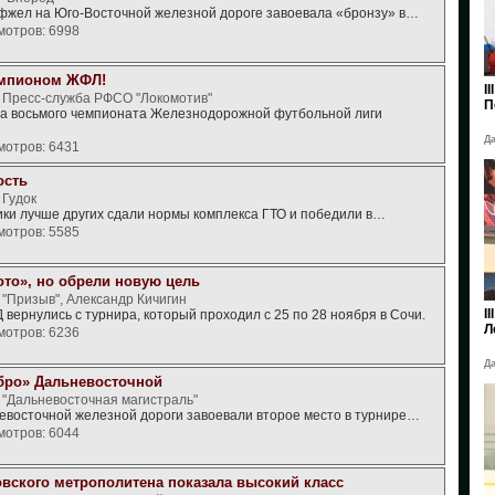
жел на Юго-Восточной железной дороге завоевала «бронзу» в…
мотров: 6998
емпионом ЖФЛ!
I
, Пресс-служба РФСО "Локомотив"
П
ура восьмого чемпионата Железнодорожной футбольной лиги
Да
мотров: 6431
ость
 Гудок
и лучше других сдали нормы комплекса ГТО и победили в…
мотров: 5585
ото», но обрели новую цель
 "Призыв", Александр Кичигин
I
вернулись с турнира, который проходил с 25 по 28 ноября в Сочи.
Л
мотров: 6236
Да
бро» Дальневосточной
 "Дальневосточная магистраль"
евосточной железной дороги завоевали второе место в турнире…
мотров: 6044
вского метрополитена показала высокий класс