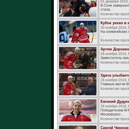
01 декабря 2016
В Сочи завершил
стала…
Количество прос
Кубок уехал в 
30 ноября 2016,
На олимпийских 
…
Количество прос
Артем Дорожки
28 ноября 2016,
Заместитель пре
Количество прос
Удача улыбает
28 ноября 2016,
Главные матчи I
Количество прос
Евгений Дудук
28 ноября 2016,
Победителем III
Московского…
Количество прос
Сергей Чернов