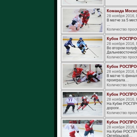
Команда Моско
28 ноября 2016,
В матче за 5 ме
…
Количество прос
Кубок РОСПРОФ
28 ноября 2016,
Во втором полу
Дальневосточно
Количество прос
Кубок РОСПРОФ
28 ноября 2016,
В матче ½ финал
проиграла…
Количество прос
Кубок РОСПРОФ
28 ноября 2016,
На Кубке РОСПРО
дороги…
Количество прос
Кубок РОСПРОФ
28 ноября 2016,
На Кубке РОСПРО
Октябрьской…