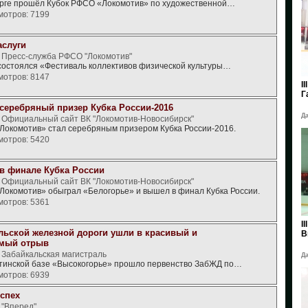
рге прошёл Кубок РФСО «Локомотив» по художественной…
мотров: 7199
аслуги
, Пресс-служба РФСО "Локомотив"
состоялся «Фестиваль коллективов физической культуры…
мотров: 8147
I
Г
 серебряный призер Кубка России-2016
Да
, Официальный сайт ВК "Локомотив-Новосибирск"
Локомотив» стал серебряным призером Кубка России-2016.
мотров: 5420
 в финале Кубка России
, Официальный сайт ВК "Локомотив-Новосибирск"
Локомотив» обыграл «Белогорье» и вышел в финал Кубка России.
мотров: 5361
I
льской железной дороги ушли в красивый и
В
емый отрыв
, Забайкальская магистраль
Да
итинской базе «Высокогорье» прошло первенство ЗабЖД по…
мотров: 6939
спех
 "Вперед"