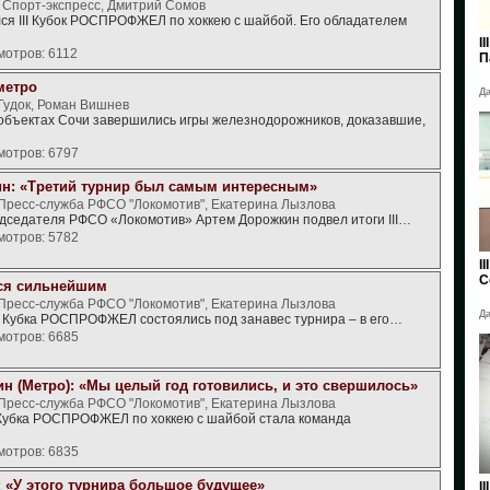
, Спорт-экспресс, Дмитрий Сомов
ся III Кубок РОСПРОФЖЕЛ по хоккею с шайбой. Его обладателем
I
мотров: 6112
П
метро
Да
 Гудок, Роман Вишнев
объектах Сочи завершились игры железнодорожников, доказавшие,
мотров: 6797
н: «Третий турнир был самым интересным»
 Пресс-служба РФСО "Локомотив", Екатерина Лызлова
дседателя РФСО «Локомотив» Артем Дорожкин подвел итоги III…
мотров: 5782
I
С
ся сильнейшим
 Пресс-служба РФСО "Локомотив", Екатерина Лызлова
Да
II Кубка РОСПРОФЖЕЛ состоялись под занавес турнира – в его…
мотров: 6685
ин (Метро): «Мы целый год готовились, и это свершилось»
 Пресс-служба РФСО "Локомотив", Екатерина Лызлова
 Кубка РОСПРОФЖЕЛ по хоккею с шайбой стала команда
мотров: 6835
: «У этого турнира большое будущее»
I