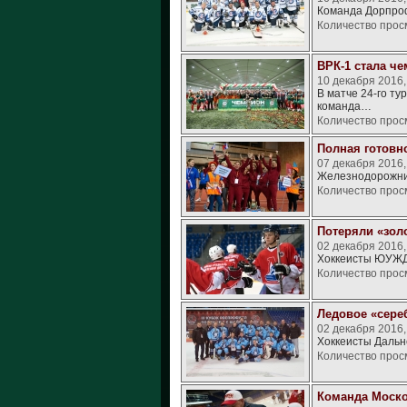
Команда Дорпроф
Количество прос
ВРК-1 стала ч
10 декабря 2016
В матче 24-го т
команда…
Количество прос
Полная готовн
07 декабря 2016,
Железнодорожник
Количество прос
Потеряли «зол
02 декабря 2016,
Хоккеисты ЮУЖД 
Количество прос
Ледовое «сере
02 декабря 2016,
Хоккеисты Дальн
Количество прос
Команда Моско