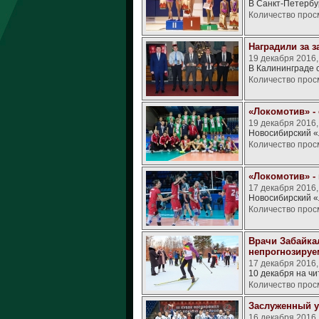
В Санкт-Петербу
Количество прос
Наградили за з
19 декабря 2016
В Калининграде 
Количество прос
«Локомотив» -
19 декабря 2016
Новосибирский «
Количество прос
«Локомотив» -
17 декабря 2016
Новосибирский «
Количество прос
Врачи Забайка
непрогнозиру
17 декабря 2016
10 декабря на ч
Количество прос
Заслуженный у
16 декабря 2016,