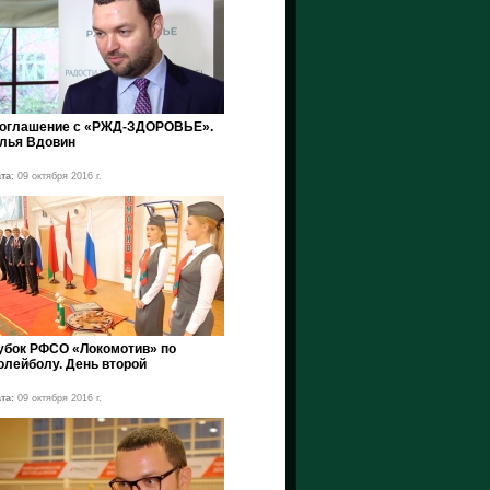
оглашение c «РЖД-ЗДОРОВЬЕ».
лья Вдовин
та:
09 октября 2016 г.
убок РФСО «Локомотив» по
олейболу. День второй
та:
09 октября 2016 г.